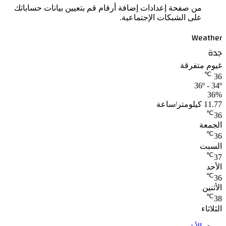
من صفحة إعدادات إضافة أرقام قم بتعيين بيانات حساباتك
على الشبكات الإجتماعية.
Weather
جدة
غيوم متفرقة
℃
36
36º - 34º
36%
11.77 كيلومتر/ساعة
℃
36
الجمعة
℃
36
السبت
℃
37
الأحد
℃
36
الأثنين
℃
38
الثلاثاء