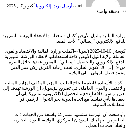
admin
أرسل بريدا إلكترونيا
أكتوبر 17, 2025
0
1
دقيقة واحدة
وزارة المالية بالنيل الأبيض تُكمل استعداداتها لانعقاد الورشة التنويرية
للدفع الإلكتروني “إيصالي” الأحد المقبل
كوستي 16-10-2025 (سونا) –أكملت وزارة المالية والاقتصاد والقوى
العاملة بولاية النيل الأبيض كافة استعداداتها لانعقاد الورشة التنويرية
للدفع الإلكتروني والتحصيل “إيصالي”، المقرر عقدها خلال الفترة
من 19 إلى 20 أكتوبر الجاري، تحت رعاية الفريق ركن قمر الدين
محمد فضل المولى والي الولاية.
وأكدت الأستاذة فاطمة الحاج الطيب، الوزير المكلف لوزارة المالية
والاقتصاد والقوى العاملة، في تصريح لـ(سونا)، أن الورشة تهدف إلى
تعزيز ونشر ثقافة الدفع والتحصيل الإلكتروني، مشيرةً إلى أن
انعقادها يأتي تماشياً مع اتجاه الدولة نحو التحول الرقمي في
المعاملات المالية.
وأوضحت أن الورشة ستشهد مشاركة واسعة من الجهات ذات
الصلة، من بينها بنك السودان المركزي بالولاية، البنوك التجارية،
واتحاد أصحاب العمل .