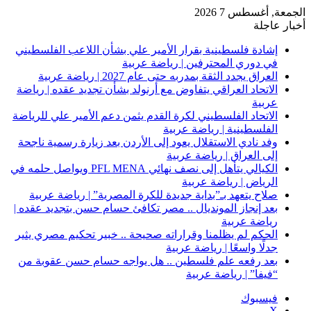
الجمعة, أغسطس 7 2026
أخبار عاجلة
إشادة فلسطينية بقرار الأمير علي بشأن اللاعب الفلسطيني
في دوري المحترفين | رياضة عربية
العراق يجدد الثقة بمدربه حتى عام 2027 | رياضة عربية
الاتحاد العراقي يتفاوض مع أرنولد بشأن تجديد عقده | رياضة
عربية
الاتحاد الفلسطيني لكرة القدم يثمن دعم الأمير علي للرياضة
الفلسطينية | رياضة عربية
وفد نادي الاستقلال يعود إلى الأردن بعد زيارة رسمية ناجحة
إلى العراق | رياضة عربية
الكيالي يتأهل إلى نصف نهائي PFL MENA ويواصل حلمه في
الرياض | رياضة عربية
صلاح يتعهد بـ”بداية جديدة للكرة المصرية” | رياضة عربية
بعد إنجاز المونديال .. مصر تكافئ حسام حسن بتجديد عقده |
رياضة عربية
الحكم لم يظلمنا وقراراته صحيحة .. خبير تحكيم مصري يثير
جدلًا واسعًا | رياضة عربية
بعد رفعه علم فلسطين .. هل يواجه حسام حسن عقوبة من
“فيفا” | رياضة عربية
فيسبوك
‫X