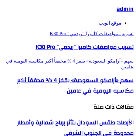
admin
موقع الويب
تسريب مواصفات كاميرا ”ريدمي“ K30 Pro
تسريب مواصفات كاميرا ”ريدمي“ K30 Pro
سهم «أرامكو السعودية» يقفز 4 % محققاً أكبر مكاسبه اليومية في
عامين
سهم «أرامكو السعودية» يقفز 4 % محققاً أكبر
مكاسبه اليومية في عامين
مقالات ذات صلة
الأرصاد: طقس السودان يتأثر برياح شمالية وأمطار
محدودة في الجنوب الشرقي