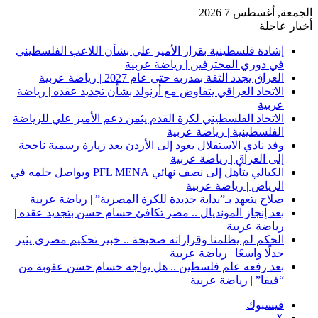
الجمعة, أغسطس 7 2026
أخبار عاجلة
إشادة فلسطينية بقرار الأمير علي بشأن اللاعب الفلسطيني
في دوري المحترفين | رياضة عربية
العراق يجدد الثقة بمدربه حتى عام 2027 | رياضة عربية
الاتحاد العراقي يتفاوض مع أرنولد بشأن تجديد عقده | رياضة
عربية
الاتحاد الفلسطيني لكرة القدم يثمن دعم الأمير علي للرياضة
الفلسطينية | رياضة عربية
وفد نادي الاستقلال يعود إلى الأردن بعد زيارة رسمية ناجحة
إلى العراق | رياضة عربية
الكيالي يتأهل إلى نصف نهائي PFL MENA ويواصل حلمه في
الرياض | رياضة عربية
صلاح يتعهد بـ”بداية جديدة للكرة المصرية” | رياضة عربية
بعد إنجاز المونديال .. مصر تكافئ حسام حسن بتجديد عقده |
رياضة عربية
الحكم لم يظلمنا وقراراته صحيحة .. خبير تحكيم مصري يثير
جدلًا واسعًا | رياضة عربية
بعد رفعه علم فلسطين .. هل يواجه حسام حسن عقوبة من
“فيفا” | رياضة عربية
فيسبوك
‫X