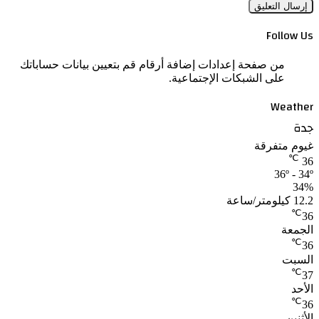
Follow Us
من صفحة إعدادات إضافة أرقام قم بتعيين بيانات حساباتك
على الشبكات الإجتماعية.
Weather
جدة
غيوم متفرقة
℃
36
36º - 34º
34%
12.2 كيلومتر/ساعة
℃
36
الجمعة
℃
36
السبت
℃
37
الأحد
℃
36
الأثنين