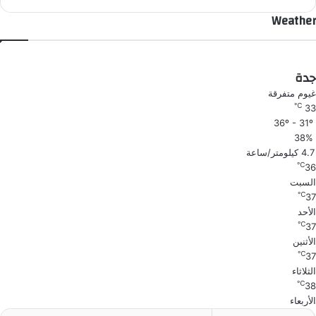
Weather
جدة
غيوم متفرقة
℃
33
36º - 31º
38%
4.7 كيلومتر/ساعة
℃
36
السبت
℃
37
الأحد
℃
37
الأثنين
℃
37
الثلاثاء
℃
38
الأربعاء