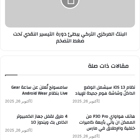
ك
ف
ا
ا
ل
ء
م
ا
ر
البنك المركزي التركي يبطئ دورة التيسير النقدي تحت
ل
ك
ضغط التضخم
ذ
ز
ا
ي
ت
ا
ي
ل
مقالات ذات صلة
ا
ت
ل
ر
ت
ك
ك
ي
نظام iOS 13 سيشمل الوضع
سامسونج تُعلن عن ساعة Gear
ن
الداكنً وشاشة هوم جديدة للإيباد
Live بنظام Android Wear
ي
و
ب
أكتوبر 26, 2025
أكتوبر 26, 2025
ل
ط
و
ئ
هاتف هواواي P30 Pro من
4 طرق لقفل جهاز الكمبيوتر
ج
د
الممكن ان ياتي بأربعة كاميرات
الخاص بك ويندوز 10
ي
و
خلفية والإطلاق في مارس
أكتوبر 26, 2025
ض
ر
أكتوبر 26, 2025
م
ة