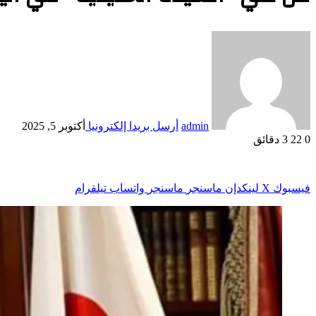
admin
أرسل بريدا إلكترونيا
أكتوبر 5, 2025
0
22
3 دقائق
فيسبوك
‫X
لينكدإن
ماسنجر
ماسنجر
واتساب
تيلقرام