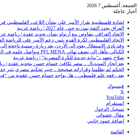
الجمعة, أغسطس 7 2026
أخبار عاجلة
إشادة فلسطينية بقرار الأمير علي بشأن اللاعب الفلسطيني في 
العراق يجدد الثقة بمدربه حتى عام 2027 | رياضة عربية
الاتحاد العراقي يتفاوض مع أرنولد بشأن تجديد عقده | رياضة عرب
الاتحاد الفلسطيني لكرة القدم يثمن دعم الأمير علي للرياضة ال
وفد نادي الاستقلال يعود إلى الأردن بعد زيارة رسمية ناجحة إلى 
الكيالي يتأهل إلى نصف نهائي PFL MENA ويواصل حلمه في الرياض | رياضة عربية
صلاح يتعهد بـ”بداية جديدة للكرة المصرية” | رياضة عربية
بعد إنجاز المونديال .. مصر تكافئ حسام حسن بتجديد عقده | ري
الحكم لم يظلمنا وقراراته صحيحة .. خبير تحكيم مصري يثير جدلًا
بعد رفعه علم فلسطين .. هل يواجه حسام حسن عقوبة من “فيفا
فيسبوك
‫X
‫YouTube
انستقرام
تسجيل الدخول
مقال عشوائي
إضافة عمود جانبي
القائمة