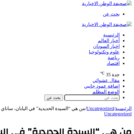
بحث عن
الرئيسية
أخبار العالم
اخبار السودان
علوم وتكنولوجيا
رياضة
اقتصاد
℃
جدة
35
مقال عشوائي
إضافة عمود جانبي
الوضع المظلم
بحث عن
الرئيسية
/
Uncategorized
/
من هي “السيدة الحديدية” في اليابان، ساناي
Uncategorized
من هي “السيدة الحديدية” في اليا