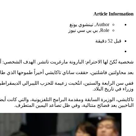
Article Information
Author,
تينشوي يونغ
Role,
بي بي سي نيوز
قبل 52 دقيقة
شخصية تُكنّ لها الاحترام: البارونة مارغريت تاتشر. الهدف الشخصي: أن
بعد محاولتين فاشلتين، حققت ساناي تاكايشي أخيراً طموحها الذي طال
ففي سن الرابعة والستين، انتُخبت زعيمة للحزب الليبرالي الديمقرا
وزراء في تاريخ البلاد.
تاكايشي، الوزيرة السابقة ومقدمة البرامج التلفزيونية، والتي كانت أي
الناخبين بعد فضائح متتالية، وفي ظل تصاعد اليمين المتطرف.