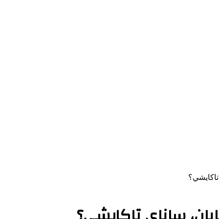
 تاكايشي؟
بان، ساناي تاكايشي؟