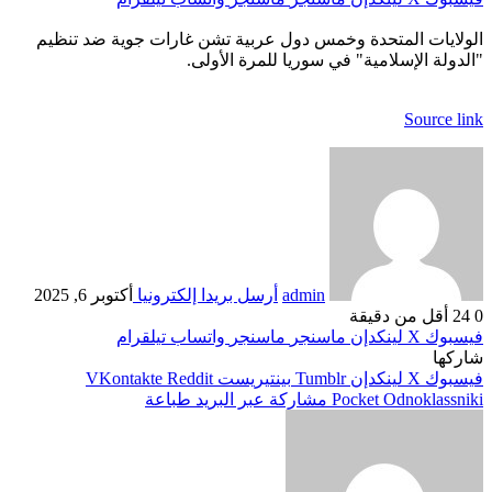
الولايات المتحدة وخمس دول عربية تشن غارات جوية ضد تنظيم
"الدولة الإسلامية" في سوريا للمرة الأولى.
Source link
admin
أرسل بريدا إلكترونيا
أكتوبر 6, 2025
0
24
أقل من دقيقة
فيسبوك
‫X
لينكدإن
ماسنجر
ماسنجر
واتساب
تيلقرام
شاركها
فيسبوك
‫X
لينكدإن
بينتيريست
Odnoklassniki
‫Pocket
مشاركة عبر البريد
طباعة