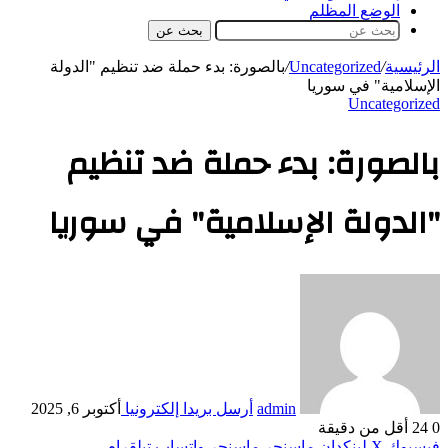
الوضع المظلم
بحث عن
الرئيسية
/
Uncategorized
/
بالصورة: بدء حملة ضد تنظيم "الدولة
الإسلامية" في سوريا
Uncategorized
بالصورة: بدء حملة ضد تنظيم
"الدولة الإسلامية" في سوريا
admin
أرسل بريدا إلكترونيا
أكتوبر 6, 2025
0
24
أقل من دقيقة
فيسبوك
‫X
لينكدإن
ماسنجر
ماسنجر
واتساب
تيلقرام