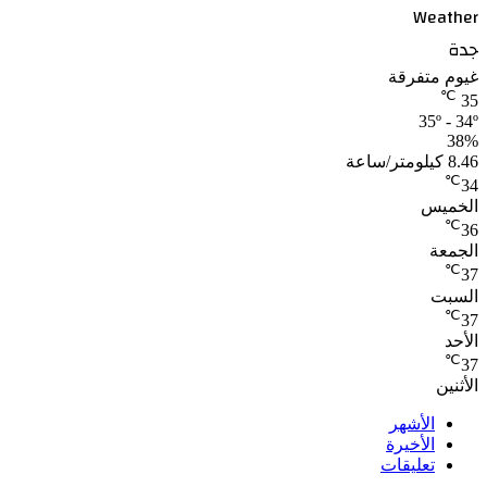
Weather
جدة
غيوم متفرقة
℃
35
35º - 34º
38%
8.46 كيلومتر/ساعة
℃
34
الخميس
℃
36
الجمعة
℃
37
السبت
℃
37
الأحد
℃
37
الأثنين
الأشهر
الأخيرة
تعليقات