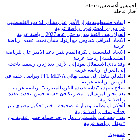
الخميس, أغسطس 6 2026
أخبار عاجلة
إشادة فلسطينية بقرار الأمير علي بشأن اللاعب الفلسطيني
في دوري المحترفين | رياضة عربية
العراق يجدد الثقة بمدربه حتى عام 2027 | رياضة عربية
الاتحاد العراقي يتفاوض مع أرنولد بشأن تجديد عقده | رياضة
عربية
الاتحاد الفلسطيني لكرة القدم يثمن دعم الأمير علي للرياضة
الفلسطينية | رياضة عربية
وفد نادي الاستقلال يعود إلى الأردن بعد زيارة رسمية ناجحة
إلى العراق | رياضة عربية
الكيالي يتأهل إلى نصف نهائي PFL MENA ويواصل حلمه في
الرياض | رياضة عربية
صلاح يتعهد بـ”بداية جديدة للكرة المصرية” | رياضة عربية
بعد إنجاز المونديال .. مصر تكافئ حسام حسن بتجديد عقده |
رياضة عربية
الحكم لم يظلمنا وقراراته صحيحة .. خبير تحكيم مصري يثير
جدلًا واسعًا | رياضة عربية
بعد رفعه علم فلسطين .. هل يواجه حسام حسن عقوبة من
“فيفا” | رياضة عربية
فيسبوك
‫X