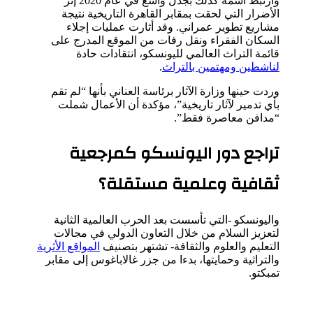
وارتبط اسمه كذلك بجدل واسع في عام 2020 إثر
الأضرار التي لحقت بمقابر القاهرة التاريخية نتيجة
مشاريع تطوير عمراني. وقد أثارت عمليات إجلاء
السكان الفقراء ونقل رفات من الموقع المدرج على
قائمة التراث العالمي لليونسكو، انتقادات حادة
لناشطين ومهتمين بالتراث
.
وردت حينها وزارة الآثار برئاسة العناني بأنها “لم تقم
بأي تدمير لآثار تاريخية”، مؤكدة أن الأعمال شملت
“مدافن معاصرة فقط”.
تراجع دور اليونسكو كمرجعية
ثقافية وعلمية مستقلة؟
واليونسكو -التي تأسست بعد الحرب العالمية الثانية
لتعزيز السلام من خلال التعاون الدولي في مجالات
التعليم والعلوم والثقافة- تشتهر بتصنيف
المواقع الأثرية
والتراثية وحمايتها، بدءا من جزر غالاباغوس إلى مقابر
تمبكتو.