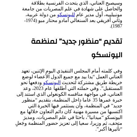
وسيصبح العناني، الذي يتحدث الفرنسية بطلاقة
والحاصل على شهادة في علم المصريات من جامعة
مونبيلييه، أول مدير عام
لليونسكو
من دولة عربية،
وثاني أفريقي بعد السنغالي أمادو محتار مبو (1974-
1987).
تقديم “منظور جديد” لمنظمة
اليونسكو
وفي كلمته أمام المجلس التنفيذي اليوم الإثنين، تعهد
العناني العمل “يدا بيد مع جميع الدول الأعضاء لوضع
خريطة طريق مشتركة لتحديث
اليونسكو
ودفعها نحو
المستقبل”. وفي حملته التي أطلقها عام 2023، وعد
العناني، في مواجهة منافسه الكونغولي الذي استند إلى
خبرة عمرها 35 عاما داخل المنظمة، بتقديم “منظور
جديد” في المنظمة، وأن يستثمر فيها الخبرة التي
اكتسبها من مسيرة مهنية كان دائم التعاون خلالها مع
اليونسكو “ميدانيا”، باحثا في علم المصريات، ومديرَ
متحف، ثم وزيرا، سعيا إلى تعزيز حضور المنظمة وجَعلِ
“تأثيرها أكبر”.