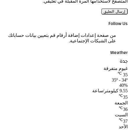
المتصفح لاستخدامها المرة المقبلة في تعليقي.
Follow Us
من صفحة إعدادات إضافة أرقام قم بتعيين بيانات حساباتك
على الشبكات الإجتماعية.
Weather
جدة
غيوم متفرقة
℃
35
35º - 34º
40%
9.55 كيلومتر/ساعة
℃
35
الجمعة
℃
36
السبت
℃
37
الأحد