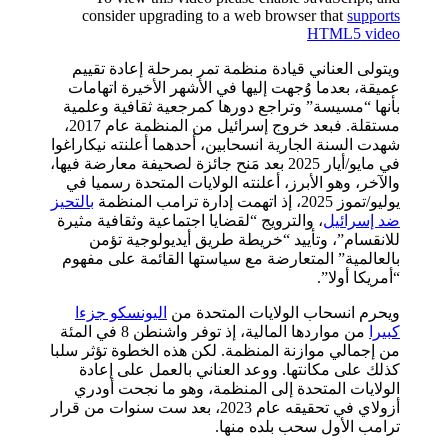
consider upgrading to a web browser that
supports
HTML5 video
ويتولى العناني قيادة منظمة تمر بمرحلة إعادة تقييم
عميقة، بعدما وُجهت إليها في الأشهر الأخيرة اتهامات
بأنها “مسيسة” وتراجع دورها كمرجعية ثقافية وعلمية
مستقلة. فبعد خروج إسرائيل من المنظمة عام 2017،
شهدت السنة الجارية انسحابين، أحدهما أعلنته نيكاراغوا
في مايو/أيار 2025 بعد مَنح جائزة لصحيفة معارضة فيها،
والآخر، وهو الأبرز، أعلنته الولايات المتحدة رسميا في
يوليو/تموز 2025، إذ اتهمت إدارة ترامب المنظمة
بالتحيز
ضد إسرائيل
، والترويج “لقضايا اجتماعية وثقافية مثيرة
للانقسام”، وتأييد “خريطة طريق أيديولوجية تؤمن
بالعالمية” المتعارضة مع سياستها القائمة على مفهوم
“أمريكا أولا”.
ويحرم انسحاب الولايات المتحدة من
اليونسكو جزءا
كبيرا
من مواردها المالية، إذ توفر واشنطن 8 في المئة
من إجمالي موازنة المنظمة. لكن هذه الخطوة تؤثر سلبا
كذلك على مكانتها. ووعد العناني بالعمل على إعادة
الولايات المتحدة إلى المنظمة، وهو ما نجحت أودري
أزولاي في تحقيقه عام 2023، بعد ست سنوات من قرار
ترامب الأول سحب بلده منها.