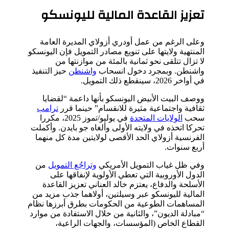
تعزيز القاعدة المالية لليونسكو
وعلى الرغم من عمل أودري أزولاي المديرة العامة
المنتهية ولايتها على تنويع مصادر التمويل فإن اليونسكو
لا تزال تتلقى نحو ثمانية بالمئة من موازنتها من
واشنطن. وبمجرد دخول انسحاب
واشنطن
حيز التنفيذ
في أواخر 2026، سينقطع ذلك التمويل.
ووصف البيت الأبيض اليونسكو بأنها داعمة “لقضايا
ثقافية واجتماعية مثيرة للانقسام” حينما قرر
ترامب
سحب
الولايات المتحدة
في يوليو/تموز 2025، مكررا
تحركا اتخذه في ولايته الأولى وألغاه جو بايدن. وأكملت
الفرنسية أزولاي الحد الأقصى لولايتين مدة كل منهما
أربع سنوات.
وفي ظل غياب التمويل الأمريكي
وتراجُع التمويل
من
الدول الأوروبية التي تعطي الأولوية لإنفاقها على
الأسلحة والدفاع، يعتزم خالد العناني تعزيز القاعدة
المالية لليونسكو عبر وسيلتين، أولاهما جذب مزيد من
المساهمات الطوعية من الحكومات بطرق أبرزها نظام
“مبادلة الديون”، والثانية من خلال الاستفادة من موارد
القطاع الخاص (المؤسسات، والجهات الراعية،