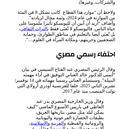
والشركات، وغيرها).
ولاحظ أن “موارد هذا القطاع كانت تشكل 8 في المئة
من الموازنة في عام 2024، وثمة مجال لزيادته”.
وأضاف “أريد أن أبين أن لليونسكو تأثيرا ملموسا على
حياة الناس. فاليونسكو لا تُعنَى فقط
بالتراث الثقافي
،
بل تُعنَى أيضا بالتعليم في مناطق الطوارئ، وحماية
الصحفيين وحريتهم، ومكانة المرأة في العلوم…”.
احتفاء رسمي مصري
وقال الرئيس المصري عبد الفتاح السيسي في بيان
“أتمنى للدكتور خالد العناني التوفيق في أداء مهمته
النبيلة”. وسيتسلم العناني رسميا مهماته في 14 نوفمبر/
تشرين الثاني 2025، خلفا للفرنسية أودري أزولاي التي
تولت المنصب منذ عام 2017.
وقال وزير الخارجية المصري بدر عبد
العاطي في باريس الأسبوع الماضي “كيف
يمكن لبلد مثل مصر، بتاريخها العريق،
بطبقات الحضارة الفرعونية واليونانية
والرومانية والقبطية
والعربية
و
الإسلامية
،
ألا تقود هذه المنظمة المهمة؟ هذا أمر غير