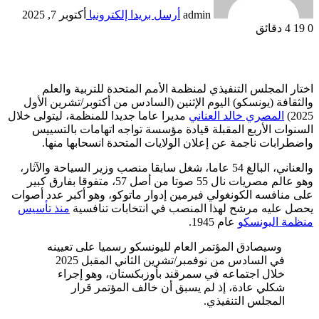
admin
أرسل بريدا إلكترونيا
أكتوبر 7, 2025
0
19
4 دقائق
اختار المجلس التنفيذي لمنظمة الأمم المتحدة للتربية والعلم
والثقافة (يونسكو) اليوم الإثنين (السادس من أكتوبر/تشرين الأول
2025)
المصري خالد العناني
مديرا عاما جديدا للمنظمة، ليتولى خلال
السنوات الأربع المقبلة قيادة مؤسسة تواجه اتهامات بالتسييس
واضطرابات ناجمة عن إعلان الولايات المتحدة انسحابها منها.
والعناني، البالغ 54 عاما، شغل سابقا منصب وزير السياحة والآثار،
وهو عالم مصريات نال 55 صوتا من أصل 57، متفوقا بفارق كبير
على منافسه الكونغولي فيرمين إدوار ماتوكو، وهو أكبر عدد أصوات
يحصل عليه مرشح لهذا المنصب في انتخابات تنافسية
منذ تأسيس
منظمة اليونسكو
عام 1945.
وسيصادق المؤتمر العام لليونسكو رسميا على تعيينه
في السادس من نوفمبر/تشرين الثاني المقبل 2025
خلال اجتماعه في سمرقند بأوزبكستان، وهو إجراء
شكلي عادة، إذ لم يسبق أن خالف المؤتمر قرار
المجلس التنفيذي.