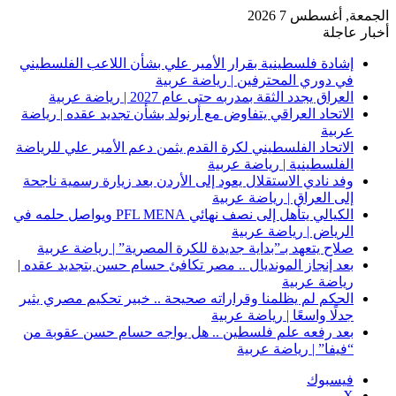
الجمعة, أغسطس 7 2026
أخبار عاجلة
إشادة فلسطينية بقرار الأمير علي بشأن اللاعب الفلسطيني
في دوري المحترفين | رياضة عربية
العراق يجدد الثقة بمدربه حتى عام 2027 | رياضة عربية
الاتحاد العراقي يتفاوض مع أرنولد بشأن تجديد عقده | رياضة
عربية
الاتحاد الفلسطيني لكرة القدم يثمن دعم الأمير علي للرياضة
الفلسطينية | رياضة عربية
وفد نادي الاستقلال يعود إلى الأردن بعد زيارة رسمية ناجحة
إلى العراق | رياضة عربية
الكيالي يتأهل إلى نصف نهائي PFL MENA ويواصل حلمه في
الرياض | رياضة عربية
صلاح يتعهد بـ”بداية جديدة للكرة المصرية” | رياضة عربية
بعد إنجاز المونديال .. مصر تكافئ حسام حسن بتجديد عقده |
رياضة عربية
الحكم لم يظلمنا وقراراته صحيحة .. خبير تحكيم مصري يثير
جدلًا واسعًا | رياضة عربية
بعد رفعه علم فلسطين .. هل يواجه حسام حسن عقوبة من
“فيفا” | رياضة عربية
فيسبوك
‫X