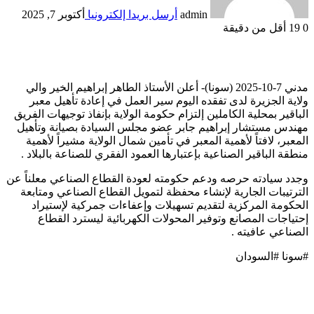
admin
أرسل بريدا إلكترونيا
أكتوبر 7, 2025
0
19
أقل من دقيقة
مدني 7-10-2025 (سونا)- أعلن الأستاذ الطاهر إبراهيم الخير والي
ولاية الجزيرة لدى تفقده اليوم سير العمل في إعادة تأهيل معبر
الباقير بمحلية الكاملين إلتزام حكومة الولاية بإنفاذ توجيهات الفريق
مهندس مستشار إبراهيم جابر عضو مجلس السيادة بصيانة وتأهيل
المعبر، لافتاً لأهمية المعبر في تأمين شمال الولاية مشيراً لأهمية
منطقة الباقير الصناعية بإعتبارها العمود الفقري للصناعة بالبلاد .
وجدد سيادته حرصه ودعم حكومته لعودة القطاع الصناعي معلناً عن
الترتيبات الجارية لإنشاء محفظة لتمويل القطاع الصناعي ومتابعة
الحكومة المركزية لتقديم تسهيلات وإعفاءات جمركية لإستيراد
إحتياجات المصانع وتوفير المحولات الكهربائية ليسترد القطاع
الصناعي عافيته .
#سونا #السودان