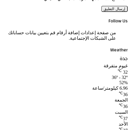
Follow Us
من صفحة إعدادات إضافة أرقام قم بتعيين بيانات حساباتك
على الشبكات الإجتماعية.
Weather
جدة
غيوم متفرقة
℃
32
36º - 32º
52%
6.96 كيلومتر/ساعة
℃
36
الجمعة
℃
36
السبت
℃
37
الأحد
℃