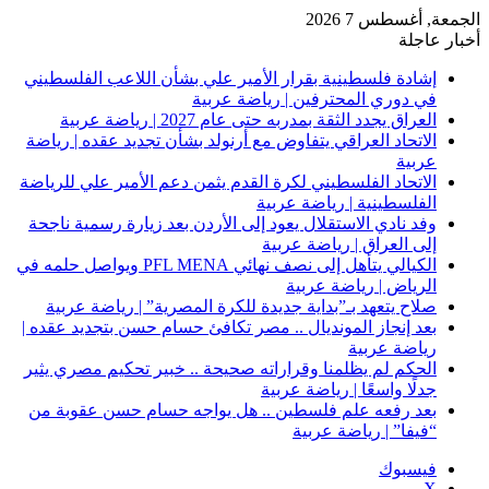
الجمعة, أغسطس 7 2026
أخبار عاجلة
إشادة فلسطينية بقرار الأمير علي بشأن اللاعب الفلسطيني
في دوري المحترفين | رياضة عربية
العراق يجدد الثقة بمدربه حتى عام 2027 | رياضة عربية
الاتحاد العراقي يتفاوض مع أرنولد بشأن تجديد عقده | رياضة
عربية
الاتحاد الفلسطيني لكرة القدم يثمن دعم الأمير علي للرياضة
الفلسطينية | رياضة عربية
وفد نادي الاستقلال يعود إلى الأردن بعد زيارة رسمية ناجحة
إلى العراق | رياضة عربية
الكيالي يتأهل إلى نصف نهائي PFL MENA ويواصل حلمه في
الرياض | رياضة عربية
صلاح يتعهد بـ”بداية جديدة للكرة المصرية” | رياضة عربية
بعد إنجاز المونديال .. مصر تكافئ حسام حسن بتجديد عقده |
رياضة عربية
الحكم لم يظلمنا وقراراته صحيحة .. خبير تحكيم مصري يثير
جدلًا واسعًا | رياضة عربية
بعد رفعه علم فلسطين .. هل يواجه حسام حسن عقوبة من
“فيفا” | رياضة عربية
فيسبوك
‫X