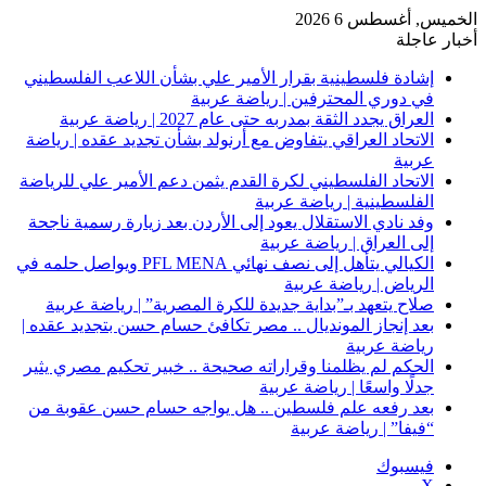
الخميس, أغسطس 6 2026
أخبار عاجلة
إشادة فلسطينية بقرار الأمير علي بشأن اللاعب الفلسطيني
في دوري المحترفين | رياضة عربية
العراق يجدد الثقة بمدربه حتى عام 2027 | رياضة عربية
الاتحاد العراقي يتفاوض مع أرنولد بشأن تجديد عقده | رياضة
عربية
الاتحاد الفلسطيني لكرة القدم يثمن دعم الأمير علي للرياضة
الفلسطينية | رياضة عربية
وفد نادي الاستقلال يعود إلى الأردن بعد زيارة رسمية ناجحة
إلى العراق | رياضة عربية
الكيالي يتأهل إلى نصف نهائي PFL MENA ويواصل حلمه في
الرياض | رياضة عربية
صلاح يتعهد بـ”بداية جديدة للكرة المصرية” | رياضة عربية
بعد إنجاز المونديال .. مصر تكافئ حسام حسن بتجديد عقده |
رياضة عربية
الحكم لم يظلمنا وقراراته صحيحة .. خبير تحكيم مصري يثير
جدلًا واسعًا | رياضة عربية
بعد رفعه علم فلسطين .. هل يواجه حسام حسن عقوبة من
“فيفا” | رياضة عربية
فيسبوك
‫X