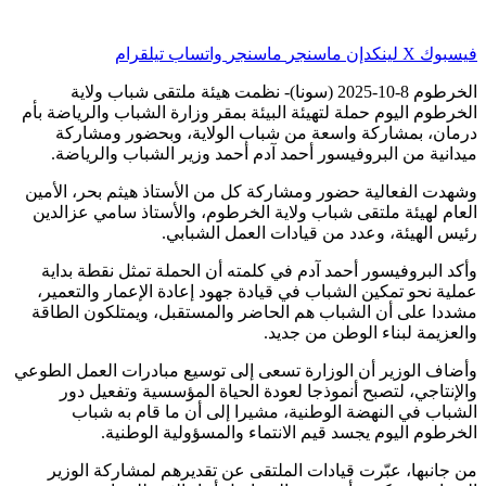
فيسبوك
‫X
لينكدإن
ماسنجر
ماسنجر
واتساب
تيلقرام
الخرطوم 8-10-2025 (سونا)- نظمت هيئة ملتقى شباب ولاية
الخرطوم اليوم حملة لتهيئة البيئة بمقر وزارة الشباب والرياضة بأم
درمان، بمشاركة واسعة من شباب الولاية، وبحضور ومشاركة
ميدانية من البروفيسور أحمد آدم أحمد وزير الشباب والرياضة.
وشهدت الفعالية حضور ومشاركة كل من الأستاذ هيثم بحر، الأمين
العام لهيئة ملتقى شباب ولاية الخرطوم، والأستاذ سامي عزالدين
رئيس الهيئة، وعدد من قيادات العمل الشبابي.
وأكد البروفيسور أحمد آدم في كلمته أن الحملة تمثل نقطة بداية
عملية نحو تمكين الشباب في قيادة جهود إعادة الإعمار والتعمير،
مشددا على أن الشباب هم الحاضر والمستقبل، ويمتلكون الطاقة
والعزيمة لبناء الوطن من جديد.
وأضاف الوزير أن الوزارة تسعى إلى توسيع مبادرات العمل الطوعي
والإنتاجي، لتصبح أنموذجا لعودة الحياة المؤسسية وتفعيل دور
الشباب في النهضة الوطنية، مشيرا إلى أن ما قام به شباب
الخرطوم اليوم يجسد قيم الانتماء والمسؤولية الوطنية.
من جانبها، عبّرت قيادات الملتقى عن تقديرهم لمشاركة الوزير