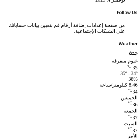
Follow Us
من صفحة إعدادات إضافة أرقام قم بتعيين بيانات حساباتك
على الشبكات الإجتماعية.
Weather
جدة
غيوم متفرقة
℃
35
35º - 34º
38%
8.46 كيلومتر/ساعة
℃
34
الخميس
℃
36
الجمعة
℃
37
السبت
℃
37
الأحد