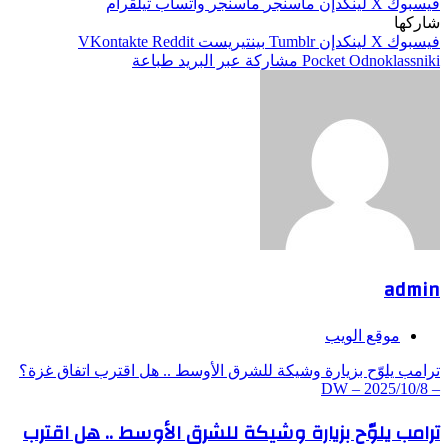
فيسبوك
‫X
لينكدإن
ماسنجر
ماسنجر
واتساب
تيلقرام
شاركها
فيسبوك
‫X
لينكدإن
بينتيريست
Odnoklassniki
‫Pocket
مشاركة عبر البريد
طباعة
admin
موقع الويب
ترامب يلوّح بزيارة وشيكة للشرق الأوسط .. هل اقترب اتفاق غزة؟
– DW – 2025/10/8
ترامب يلوّح بزيارة وشيكة للشرق الأوسط .. هل اقترب