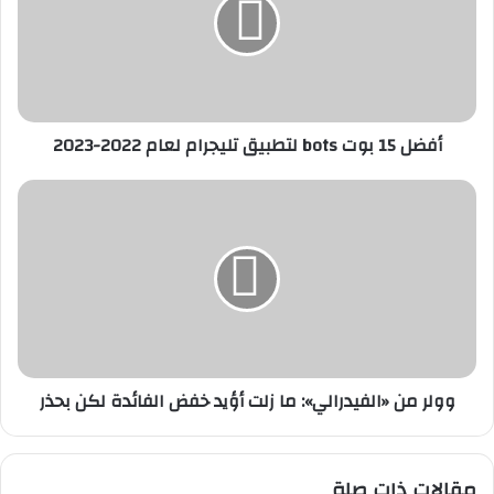
ل
1
5
ب
و
ت
أفضل 15 بوت bots لتطبيق تليجرام لعام 2022-2023
b
o
t
و
s
و
ل
ل
ت
ر
ط
م
ب
ن
ي
«
ق
ا
ت
ل
وولر من «الفيدرالي»: ما زلت أؤيد خفض الفائدة لكن بحذر
ل
ف
ي
ي
ج
د
ر
ر
مقالات ذات صلة
ا
ا