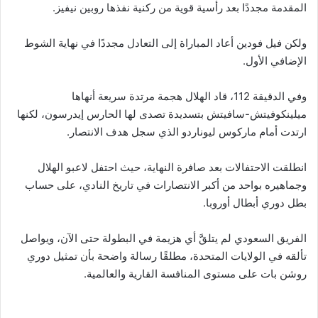
المقدمة مجددًا بعد رأسية قوية من ركنية نفذها روبين نيفيز.
ولكن فيل فودين أعاد المباراة إلى التعادل مجددًا في نهاية الشوط
الإضافي الأول.
وفي الدقيقة 112، قاد الهلال هجمة مرتدة سريعة أنهاها
ميلينكوفيتش-سافيتش بتسديدة تصدى لها الحارس إيدرسون، لكنها
ارتدت أمام ماركوس ليوناردو الذي سجل هدف الانتصار.
انطلقت الاحتفالات بعد صافرة النهاية، حيث احتفل لاعبو الهلال
وجماهيره بواحد من أكبر الانتصارات في تاريخ النادي، على حساب
بطل دوري أبطال أوروبا.
الفريق السعودي لم يتلقَّ أي هزيمة في البطولة حتى الآن، ويواصل
تألقه في الولايات المتحدة، مطلقًا رسالة واضحة بأن تمثيل دوري
روشن بات على مستوى المنافسة القارية والعالمية.