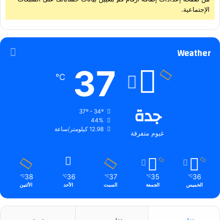
الإجتماعية.
Weather
37
℃
جدة
37º - 34º
44%
12.98 كيلومتر/ساعة
غيوم متفرقة
38
36
37
35
36
℃
℃
℃
℃
℃
الخميس
الجمعة
السبت
الأحد
الأثنين