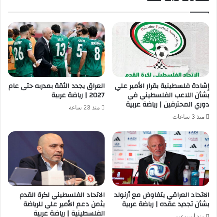
م
ل
ل
ي
ع
»
ا
:
م
م
2
ا
0
ز
2
ل
إشادة فلسطينية بقرار الأمير علي
العراق يجدد الثقة بمدربه حتى عام
2
ت
بشأن اللاعب الفلسطيني في
2027 | رياضة عربية
-
أ
دوري المحترفين | رياضة عربية
منذ 23 ساعة
2
ؤ
منذ 3 ساعات
0
ي
2
د
3
خ
ف
ض
ا
ل
ف
الاتحاد العراقي يتفاوض مع أرنولد
الاتحاد الفلسطيني لكرة القدم
بشأن تجديد عقده | رياضة عربية
يثمن دعم الأمير علي للرياضة
ا
الفلسطينية | رياضة عربية
ئ
منذ أسبوعين