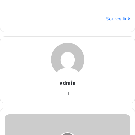
Source link
admin
موق
ع
الوي
ب
أ
ف
ض