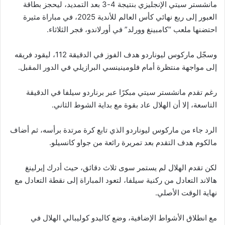
مانشستر سيتي الإنجليزي بنتيجة 4-3 بعد التمديد، ليحجز بطاقة
العبور إلى ربع نهائي كأس العالم للأندية 2025، في مباراة مثيرة
احتضنها ملعب “كامبينغ وورلد” في أورلاندو، فجر الثلاثاء.
وسجّل ماركوس ليوناردو هدف الفوز في الدقيقة 112، ليقود فريقه
إلى مواجهة منتظرة أمام فلومينينسي البرازيلي في الدور المقبل.
رغم تقدم مانشستر سيتي مبكرًا عبر برناردو سيلفا في الدقيقة
التاسعة، إلا أن الهلال عاد بقوة مع بداية الشوط الثاني.
الرد جاء من ماركوس ليوناردو الذي تابع كرة مرتدة برأسه، ثم أضاف
مالكوم هدف التقدم بعد تمريرة رائعة من جواو كانسيلو.
لكن تقدم الهلال لم يستمر سوى ثلاث دقائق، حيث أدرك إيرلينغ
هالاند التعادل من ركنية سيلفا، لتعود المباراة إلى نقطة التعادل مع
نهاية الوقت الأصلي.
مع انطلاق الأشواط الإضافية، وضع كاليدو كوليبالي الهلال في