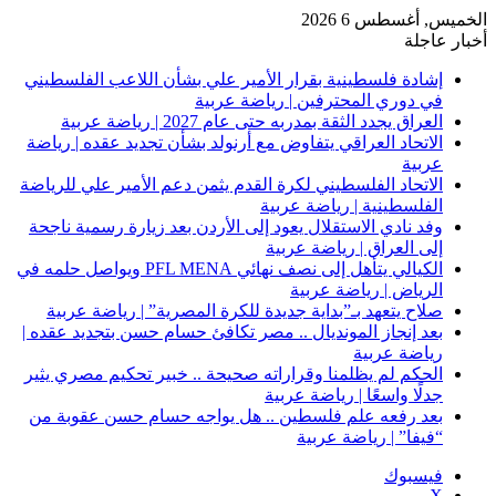
الخميس, أغسطس 6 2026
أخبار عاجلة
إشادة فلسطينية بقرار الأمير علي بشأن اللاعب الفلسطيني
في دوري المحترفين | رياضة عربية
العراق يجدد الثقة بمدربه حتى عام 2027 | رياضة عربية
الاتحاد العراقي يتفاوض مع أرنولد بشأن تجديد عقده | رياضة
عربية
الاتحاد الفلسطيني لكرة القدم يثمن دعم الأمير علي للرياضة
الفلسطينية | رياضة عربية
وفد نادي الاستقلال يعود إلى الأردن بعد زيارة رسمية ناجحة
إلى العراق | رياضة عربية
الكيالي يتأهل إلى نصف نهائي PFL MENA ويواصل حلمه في
الرياض | رياضة عربية
صلاح يتعهد بـ”بداية جديدة للكرة المصرية” | رياضة عربية
بعد إنجاز المونديال .. مصر تكافئ حسام حسن بتجديد عقده |
رياضة عربية
الحكم لم يظلمنا وقراراته صحيحة .. خبير تحكيم مصري يثير
جدلًا واسعًا | رياضة عربية
بعد رفعه علم فلسطين .. هل يواجه حسام حسن عقوبة من
“فيفا” | رياضة عربية
فيسبوك
‫X