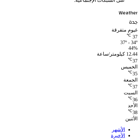
على الشبكات الإجتماعية.
Weather
جدة
غيوم متفرقة
℃
37
37º - 34º
44%
12.44 كيلومتر/ساعة
℃
37
الخميس
℃
35
الجمعة
℃
37
السبت
℃
36
الأحد
℃
38
الأثنين
الأشهر
الأخيرة