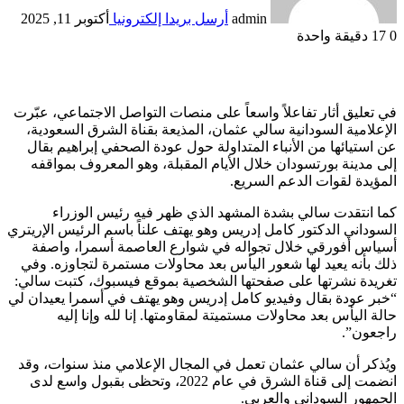
admin
أرسل بريدا إلكترونيا
أكتوبر 11, 2025
0
17
دقيقة واحدة
في تعليق أثار تفاعلاً واسعاً على منصات التواصل الاجتماعي، عبّرت
الإعلامية السودانية سالي عثمان، المذيعة بقناة الشرق السعودية،
عن استيائها من الأنباء المتداولة حول عودة الصحفي إبراهيم بقال
إلى مدينة بورتسودان خلال الأيام المقبلة، وهو المعروف بمواقفه
المؤيدة لقوات الدعم السريع.
كما انتقدت سالي بشدة المشهد الذي ظهر فيه رئيس الوزراء
السوداني الدكتور كامل إدريس وهو يهتف علناً باسم الرئيس الإريتري
أسياس أفورقي خلال تجواله في شوارع العاصمة أسمرا، واصفة
ذلك بأنه يعيد لها شعور اليأس بعد محاولات مستمرة لتجاوزه. وفي
تغريدة نشرتها على صفحتها الشخصية بموقع فيسبوك، كتبت سالي:
“خبر عودة بقال وفيديو كامل إدريس وهو يهتف في أسمرا يعيدان لي
حالة اليأس بعد محاولات مستميتة لمقاومتها. إنا لله وإنا إليه
راجعون”.
ويُذكر أن سالي عثمان تعمل في المجال الإعلامي منذ سنوات، وقد
انضمت إلى قناة الشرق في عام 2022، وتحظى بقبول واسع لدى
الجمهور السوداني والعربي.