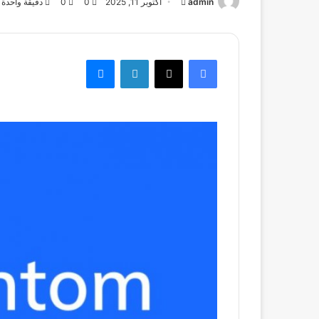
admin
أرسل
أكتوبر 11, 2025
0
0
دقيقة واحدة
بريدا
إلكترونيا
فيسبوك
‫X
لينكدإن
ماسنجر