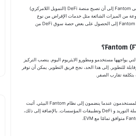
بالإضافة إلى أهداف البنية التحتية الخاصة بها، تسعى Fantom إلى أن تصبح منصة DeFi (التمويل اللامركزي)
وعة من الميزات الشائعة مثل خدمات الإقراض من نوع
Staking و Peer-to-Peer. وبهذه الطريقة، تسعى Fantom إلى الحصول على بعض حصة سوق DeFi من
المشكلات التي يواجهها مستخدمو ومطورو الايثريوم اليوم. ينصب التركيز
بلة للتطوير. إلى هذا الحد، نجح فريق التطوير. يمكن أن توفر
هناك بعض الفوائد التي لا لبس فيها التي يكتسبها المستخدمون عندما ينضمون إلى نظام Fantom البيئي. أثبت
النظام الأساسي أنه مثالي للمدفوعات وإدارة سلسلة التوريد و DeFi وتطبيقات المؤسسات. بالإضافة إلى ذلك،