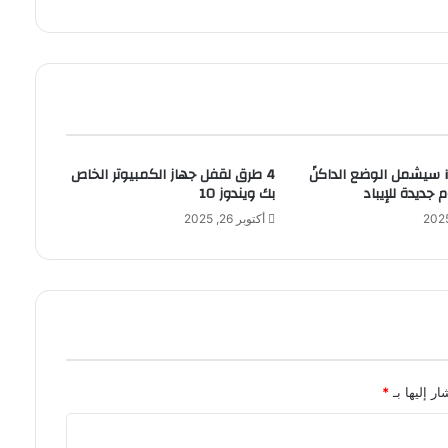
ش
ر
ي
ي
ش
ي
د
ب
نظام iOS 13 سيشمل الوضع الداكنً
4 طرق لقفل جهاز الكمبيوتر الخاص
ج
ديدة للإيباد
بك ويندوز 10
ه
و
أكتوبر 26, 2025
د
و
ل
ا
ي
ة
ا
ل
ر إليها بـ
*
ق
ض