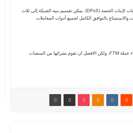
Fantom عبارة عن بلوك تشين مفوض متعدد الطبقات لإثبات الحصة (DPoS). يمكن تقسيم بنية الشبكة إلى ثلاث
 والاستمتاع بالتوافق الكامل لجميع أدوات المعاملات
هناك العديد من الأماكن التي يمكنك من خلالها شراء عملة FTM، ولكن الافضل ان تقوم بشرائها من المنصات
ريست
‏Reddit
‏VKontakte
Odnoklassniki
‫Pocket
مشاركة عبر البريد
طباعة