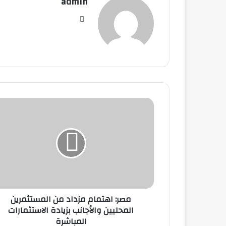
admin
موق
ع
الوي
ب
م
ص
ر
:
ا
ه
ت
م
ا
مصر: اهتمام مزداد من المستثمرين
م
المحليين والأجانب بزيادة الاستثمارات
م
المباشرة
ز