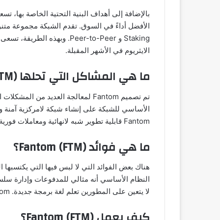
الأفضل أداءً في السوق. تقدم الشبكة مجموعة متن
الايثريوم في الأشهر المقبلة.
ما هي المشاكل التي تحلها Fantom (FTM)؟
تم تصميم Fantom لمعالجة العديد من 
الأساسي للشبكة على إنشاء شبكة لامركزية آمنة وقا
Fantom قابلية تطوير شبه لانهائية ومعاملات فورية بتكلفة تقارب الصفر.
ما هي فوائد Fantom (FTM)؟
لا يتعين على المطورين تعلم لغة برمجة جديدة. Fantom متوافق تمامًا مع EVM.
كيف يعمل Fantom (FTM)؟