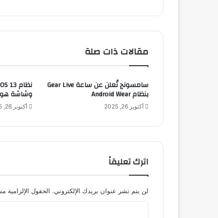
د
ا
د
م
ن
مقالات ذات صلة
ا
ل
م
سامسونج تُعلن عن ساعة Gear Live
س
بنظام Android Wear
وشاشة هوم ج
ت
ث
أكتوبر 26, 2025
أكتوبر 26, 2025
م
ر
ي
ن
ا
اترك تعليقاً
ل
م
ح
لن يتم نشر عنوان بريدك الإلكتروني.
الحقول الإلزامية مشا
ل
ي
ا