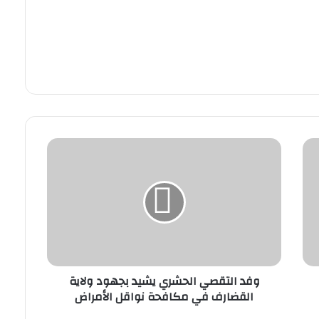
و
ف
د
ا
ل
ت
ق
ص
ي
وفد التقصي الحشري يشيد بجهود ولاية
ا
القضارف في مكافحة نواقل الأمراض
ل
ح