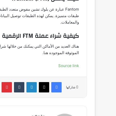
طبقات متميزة. يمكن لهذه الطبقات توصيل البيانات
والمعاملات.
كيفية شراء عملة FTM الرقمية
الموثوقة الموجوده هنا.
Source link
فيسبوك
‫X
لينكدإن
‏Tumblr
بينتي
شاركها