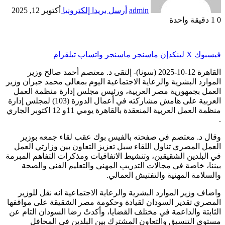
admin
أرسل بريدا إلكترونيا
أكتوبر 12, 2025
0
1
دقيقة واحدة
فيسبوك
‫X
لينكدإن
ماسنجر
ماسنجر
واتساب
تيلقرام
القاهرة 12-10-2025 (سونا)- إلتقى د. معتصم أحمد صالح وزير
الموارد البشرية والرعاية الاجتماعية اليوم بمعالي محمد جبران وزير
العمل بجمهورية مصر العربية، ورئيس مجلس إدارة منظمة العمل
العربية على هامش مشاركته في أعمال الدورة (103) لمجلس إدارة
منظمة العمل العربية المنعقدة بالقاهرة يومي 11و 12 اكتوبر الجاري
.
وقال د. معتصم في صفحته بالفيس بوك عقب لقاء جمعه بوزير
العمل المصري تناول اللقاء سبل تعزيز التعاون بين وزارتي العمل
في البلدين الشقيقين، وتنشيط الاتفاقيات ومذكرات التفاهم المبرمة
بيننا، خاصة في مجالات التدريب المهني والتعليم الفني والصحة
والسلامة المهنية والتفتيش العمالي.
واضاف وزير الموارد البشرية والرعاية الاجتماعية انه نقل للوزير
المصري تقدير السودان لقيادة وحكومة مصر الشقيقة على مواقفها
الثابتة والداعمة في مختلف القضايا، وأكدتُ رضا السودان التام عن
مستوى التنسيق والتعاون المشترك بين البلدين في المحافل