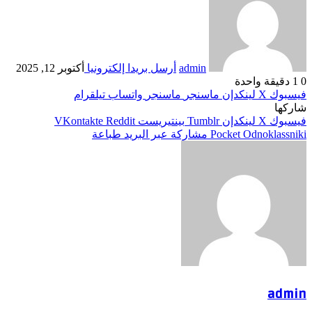
admin
أرسل بريدا إلكترونيا
أكتوبر 12, 2025
0
1
دقيقة واحدة
فيسبوك
‫X
لينكدإن
ماسنجر
ماسنجر
واتساب
تيلقرام
شاركها
فيسبوك
‫X
لينكدإن
بينتيريست
Odnoklassniki
‫Pocket
مشاركة عبر البريد
طباعة
admin