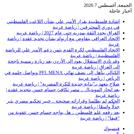
الجمعة, أغسطس 7 2026
أخبار عاجلة
إشادة فلسطينية بقرار الأمير علي بشأن اللاعب الفلسطيني
في دوري المحترفين | رياضة عربية
العراق يجدد الثقة بمدربه حتى عام 2027 | رياضة عربية
الاتحاد العراقي يتفاوض مع أرنولد بشأن تجديد عقده | رياضة
عربية
الاتحاد الفلسطيني لكرة القدم يثمن دعم الأمير علي للرياضة
الفلسطينية | رياضة عربية
وفد نادي الاستقلال يعود إلى الأردن بعد زيارة رسمية ناجحة
إلى العراق | رياضة عربية
الكيالي يتأهل إلى نصف نهائي PFL MENA ويواصل حلمه في
الرياض | رياضة عربية
صلاح يتعهد بـ”بداية جديدة للكرة المصرية” | رياضة عربية
بعد إنجاز المونديال .. مصر تكافئ حسام حسن بتجديد عقده |
رياضة عربية
الحكم لم يظلمنا وقراراته صحيحة .. خبير تحكيم مصري يثير
جدلًا واسعًا | رياضة عربية
بعد رفعه علم فلسطين .. هل يواجه حسام حسن عقوبة من
“فيفا” | رياضة عربية
فيسبوك
‫X