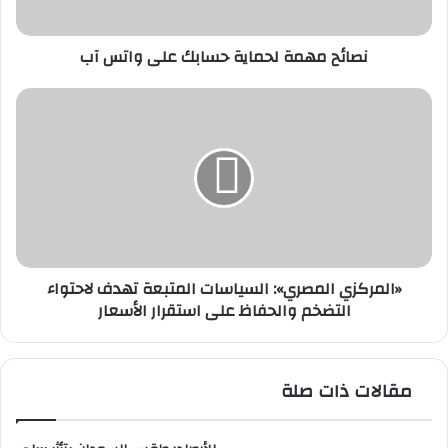
م
ة
نصائح مهمة لحماية حسابك على واتس آب
ل
ح
م
«
ا
ا
ي
ل
ة
م
ح
ر
س
ك
ا
ز
ب
ي
ك
ا
«المركزي المصري»: السياسات المتبعة تهدف لاحتواء
ع
ل
التضخم والحفاظ على استقرار الأسعار
ل
م
ى
ص
و
ر
ا
ي
مقالات ذات صلة
ت
»
س
:
آ
ا