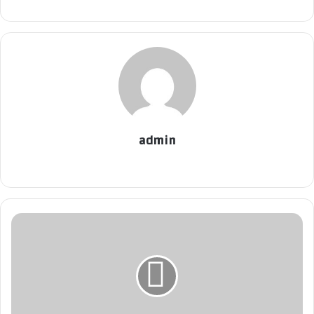
admin
موق
ع
الوي
ب
ن
ص
ا
ئ
ح
م
ه