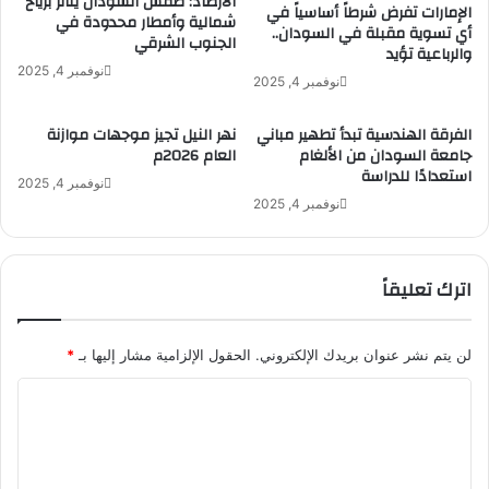
الأرصاد: طقس السودان يتأثر برياح
ب
ل
الإمارات تفرض شرطاً أساسياً في
شمالية وأمطار محدودة في
أي تسوية مقبلة في السودان..
س
الجنوب الشرقي
والرباعية تؤيد
ي
نوفمبر 4, 2025
ا
نوفمبر 4, 2025
س
ا
الفرقة الهندسية تبدأ تطهير مباني
نهر النيل تجيز موجهات موازنة
ت
جامعة السودان من الألغام
العام 2026م
ا
استعدادًا للدراسة
نوفمبر 4, 2025
ل
نوفمبر 4, 2025
م
ت
ب
اترك تعليقاً
ع
ة
ت
ه
لن يتم نشر عنوان بريدك الإلكتروني.
الحقول الإلزامية مشار إليها بـ
*
د
ا
ف
ل
ل
ا
ت
ح