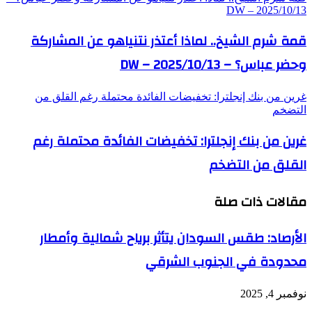
DW – 2025/10/13
قمة شرم الشيخ.. لماذا أعتذر نتنياهو عن المشاركة
وحضر عباس؟ – DW – 2025/10/13
غرين من بنك إنجلترا: تخفيضات الفائدة محتملة رغم القلق من
التضخم
غرين من بنك إنجلترا: تخفيضات الفائدة محتملة رغم
القلق من التضخم
مقالات ذات صلة
الأرصاد: طقس السودان يتأثر برياح شمالية وأمطار
محدودة في الجنوب الشرقي
نوفمبر 4, 2025