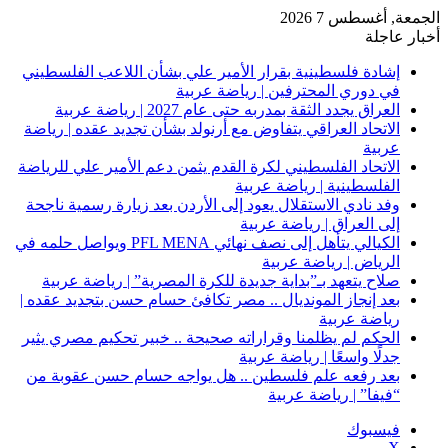
الجمعة, أغسطس 7 2026
أخبار عاجلة
إشادة فلسطينية بقرار الأمير علي بشأن اللاعب الفلسطيني
في دوري المحترفين | رياضة عربية
العراق يجدد الثقة بمدربه حتى عام 2027 | رياضة عربية
الاتحاد العراقي يتفاوض مع أرنولد بشأن تجديد عقده | رياضة
عربية
الاتحاد الفلسطيني لكرة القدم يثمن دعم الأمير علي للرياضة
الفلسطينية | رياضة عربية
وفد نادي الاستقلال يعود إلى الأردن بعد زيارة رسمية ناجحة
إلى العراق | رياضة عربية
الكيالي يتأهل إلى نصف نهائي PFL MENA ويواصل حلمه في
الرياض | رياضة عربية
صلاح يتعهد بـ”بداية جديدة للكرة المصرية” | رياضة عربية
بعد إنجاز المونديال .. مصر تكافئ حسام حسن بتجديد عقده |
رياضة عربية
الحكم لم يظلمنا وقراراته صحيحة .. خبير تحكيم مصري يثير
جدلًا واسعًا | رياضة عربية
بعد رفعه علم فلسطين .. هل يواجه حسام حسن عقوبة من
“فيفا” | رياضة عربية
فيسبوك
‫X