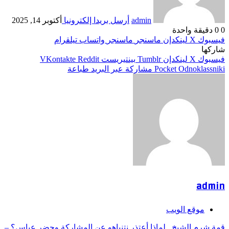
admin
أرسل بريدا إلكترونيا
أكتوبر 14, 2025
0
0
دقيقة واحدة
فيسبوك
‫X
لينكدإن
ماسنجر
ماسنجر
واتساب
تيلقرام
شاركها
فيسبوك
‫X
لينكدإن
بينتيريست
Odnoklassniki
‫Pocket
مشاركة عبر البريد
طباعة
admin
موقع الويب
قمة شرم الشيخ.. لماذا أعتذر نتنياهو عن المشاركة وحضر عباس؟ –