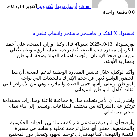
admin
أرسل بريدا إلكترونيا
أكتوبر 14, 2025
0
0
دقيقة واحدة
فيسبوك
‫X
لينكدإن
ماسنجر
ماسنجر
واتساب
تيلقرام
بورتسودان 13-10-2025 (سونا)- قال وكيل وزارة الصحة، علي أحمد
بابكر، إن مبادرة دعم الصحة تُعد ترجمة عملية لرؤية وطنية تُعلي
من شأن صحة الإنسان، وتُجسد اهتمام الدولة بصحة المواطن
ومحاربة الأوبئة.
وأكد الوكيل، خلال تدشين المبادرة الوطنية لدعم الصحة، أن هذا
الحضور الواسع يُعبر عن حجم الإدراك بالتحديات التي تواجه
المواطن، وعلى رأسها حمى الضنك والملاريا، وهي من الأمراض التي
أثقلت كاهل المواطن السوداني.
وأشار إلى أن الأمر يتطلب مبادرة جماعية فاعلة ومبادرات مستدامة
ترتكز على الشراكة بين مختلف القطاعات، وتسعى إلى بناء نظام
صحي مستقبلي.
وأوضح أن المبادرة تستدعي شراكة شاملة بين الجهات الحكومية
والمجتمعية، معتبرا أنها تمثل ترجمة عملية وأساسا في مسيرة
التنمية والنهضة، كما تهدف إلى توحيد الجهود وتفعيل دور المجتمع