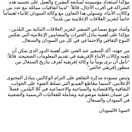
مؤكداً استعداد مؤسسته لمتابعة المقترح والعمل على تجسيد هذه
الشراكة في أقرب الآجال، قائلاً: “لدينا اتفاقيات مماثلة مع عدد من
وكالات الأنباء، وسنولي هذا التعاون مع وكالة السودان للانباء اهتماماً
خاصاً لتعزيز العلاقات الإعلامية بين بلدينا”.
وأشاد جونغ بمساعي السفير لتعزيز العلاقات الثنائية بين البلدين ،
مؤكدا على أهمية تبادل الخبرات والمضامين الإعلامية التي تعكس
التنوع الثقافي والاجتماعي في كل من السودان والسنغال.
من جهته، أكد السفير عبد الغني على أهمية الدور الذي يمكن أن
تلعبه وكالات الأنباء الإفريقية في تقديم المعلومات الصحيحة، قائلاً:
“نأمل أن نرى يوماً ما وكالة إفريقية تُعرف بتاريخ السنغال من
منظور إفريقي خالص”.
وتنص مسودة مذكرة التفاهم على التزام الوكالتين بتبادل المحتوى
الإعلامي، لاسيما مقاطع الفيديو التي تسلط الضوء على الجوانب
الثقافية والاقتصادية والسياحية والاجتماعية في كلا البلدين، فضلاً
عن ضمان تغطية موضوعية وشاملة للفعاليات الرسمية والشعبية
في السودان والسنغال.
#سونا #السودان