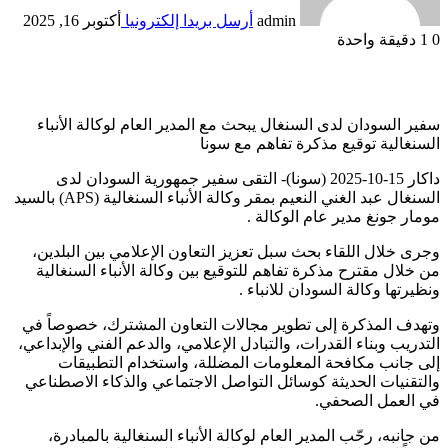
admin
أرسل بريدا إلكترونيا
أكتوبر 16, 2025
0
1
دقيقة واحدة
سفير السودان لدى السنغال يبحث مع المدير العام لوكالة الأنباء
السنغالية توقيع مذكرة تفاهم مع سونا
داكار 15-10-2025 (سونا)- التقى سفير جمهورية السودان لدى
السنغال عبد الغني النعيم بمقر وكالة الأنباء السنغالية (APS) بالسيد
مومار جونغ مدير عام الوكالة .
وجرى خلال اللقاء بحث سبل تعزيز التعاون الإعلامي بين البلدين،
من خلال مقترح مذكرة تفاهم للتوقيع بين وكالة الأنباء السنغالية
ونظيرتها وكالة السودان للانباء .
وتهدف المذكرة إلى تطوير مجالات التعاون المشترك، خصوصاً في
التدريب وبناء القدرات، والتبادل الإعلامي، والدعم الفني والإبداعي،
إلى جانب مكافحة المعلومات المضللة، واستخدام التطبيقات
والتقنيات الحديثة كوسائل التواصل الاجتماعي والذكاء الاصطناعي
في العمل الصحفي.
من جانبه، رحّب المدير العام لوكالة الأنباء السنغالية بالمبادرة،