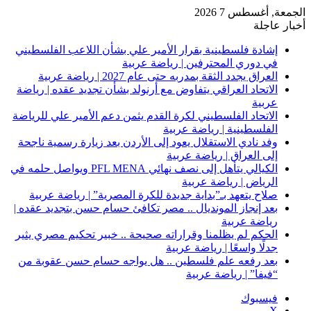
الجمعة, أغسطس 7 2026
أخبار عاجلة
إشادة فلسطينية بقرار الأمير علي بشأن اللاعب الفلسطيني
في دوري المحترفين | رياضة عربية
العراق يجدد الثقة بمدربه حتى عام 2027 | رياضة عربية
الاتحاد العراقي يتفاوض مع أرنولد بشأن تجديد عقده | رياضة
عربية
الاتحاد الفلسطيني لكرة القدم يثمن دعم الأمير علي للرياضة
الفلسطينية | رياضة عربية
وفد نادي الاستقلال يعود إلى الأردن بعد زيارة رسمية ناجحة
إلى العراق | رياضة عربية
الكيالي يتأهل إلى نصف نهائي PFL MENA ويواصل حلمه في
الرياض | رياضة عربية
صلاح يتعهد بـ”بداية جديدة للكرة المصرية” | رياضة عربية
بعد إنجاز المونديال .. مصر تكافئ حسام حسن بتجديد عقده |
رياضة عربية
الحكم لم يظلمنا وقراراته صحيحة .. خبير تحكيم مصري يثير
جدلًا واسعًا | رياضة عربية
بعد رفعه علم فلسطين .. هل يواجه حسام حسن عقوبة من
“فيفا” | رياضة عربية
فيسبوك
‫X