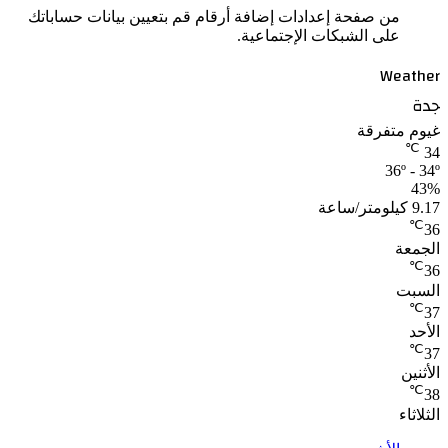
من صفحة إعدادات إضافة أرقام قم بتعيين بيانات حساباتك
على الشبكات الإجتماعية.
Weather
جدة
غيوم متفرقة
℃
34
36º - 34º
43%
9.17 كيلومتر/ساعة
℃
36
الجمعة
℃
36
السبت
℃
37
الأحد
℃
37
الأثنين
℃
38
الثلاثاء