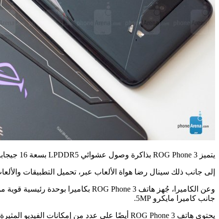
يتميز ROG Phone 3 بذاكرة وصول عشوائي LPDDR5 بسعة 16 جيجابايت، وهو أكثر كفاءة في استهلاك الطاقة بنسبة 20% وأسرع بنسبة 51% عن LPDDR4.
إلى جانب ذلك سينال رضا هواة الألعاب عبر، تحميل التطبيقات والألعاب بأقصى سرعة 
جانب كاميرا مايكرو 5MP.