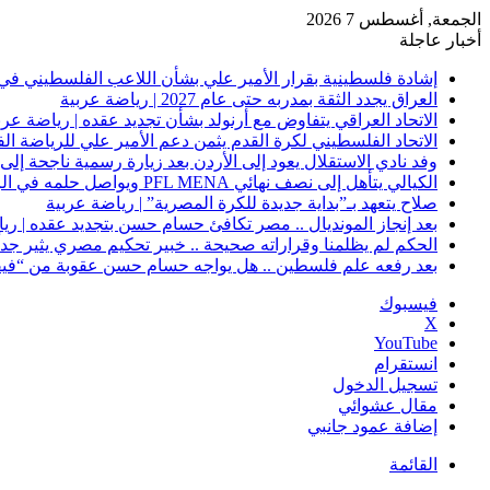
الجمعة, أغسطس 7 2026
أخبار عاجلة
إشادة فلسطينية بقرار الأمير علي بشأن اللاعب الفلسطيني في 
العراق يجدد الثقة بمدربه حتى عام 2027 | رياضة عربية
الاتحاد العراقي يتفاوض مع أرنولد بشأن تجديد عقده | رياضة عرب
الاتحاد الفلسطيني لكرة القدم يثمن دعم الأمير علي للرياضة ال
وفد نادي الاستقلال يعود إلى الأردن بعد زيارة رسمية ناجحة إلى 
الكيالي يتأهل إلى نصف نهائي PFL MENA ويواصل حلمه في الرياض | رياضة عربية
صلاح يتعهد بـ”بداية جديدة للكرة المصرية” | رياضة عربية
بعد إنجاز المونديال .. مصر تكافئ حسام حسن بتجديد عقده | ري
الحكم لم يظلمنا وقراراته صحيحة .. خبير تحكيم مصري يثير جدلًا
بعد رفعه علم فلسطين .. هل يواجه حسام حسن عقوبة من “فيفا
فيسبوك
‫X
‫YouTube
انستقرام
تسجيل الدخول
مقال عشوائي
إضافة عمود جانبي
القائمة