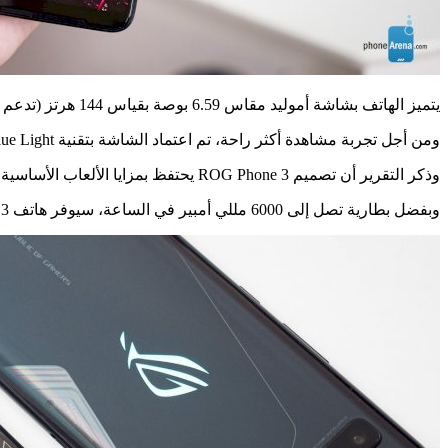
يتميز الهاتف بشاشة أموليد مقاس 6.59 بوصة بقياس 144 هرتز (تدعم أوضاع 120 أو 90 أو 60 هرتز. إلى جانب دعم ميزة HDR10 + .
ومن أجل تجربة مشاهدة أكثر راحة، تم اعتماد الشاشة بتقنية Low Blue Light (تقليل الأشعة فوق البنفسجية المنبعثة) وFlicker Reduced (تقليل الوميض).
وذكر التقرير أن تصميم ROG Phone 3 يحتفظ بمزايا الألعاب الأساسية من الاصدارات السابقة، مثل منفذ الشحن الجانبي. كما يتميز بجزء شفاف من الغطاء الخلفي.
وبفضل بطارية تصل إلى 6000 مللي أمبير في الساعة، سيوفر هاتف ROG Phone 3 ساعات ألعاب أطول وعمر بطارية أكبر.