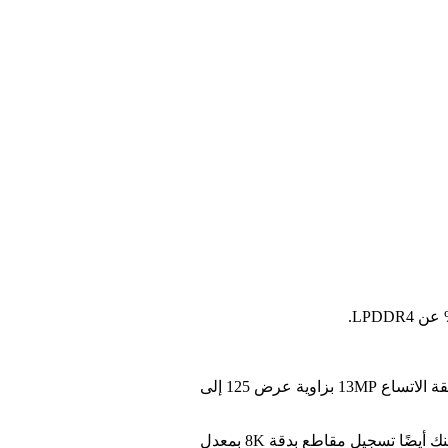
وعن الكاميرا، جُهز هاتف ROG Phone 3 بكاميرا بوحدة رئيسية قوية من سوني IMX686 بدقة 64 ميجابيكسل وفتحة عدسة f / 1.8، وكاميرا فائقة الاتساع 13MP بزاوية عرض 125 إلى
يحتوي هاتف ROG Phone 3 أيضًا على عدد من إمكانات الفيديو المثيرة للاهتمام. يمكن للهاتف الذكي تقديم تسجيل فيديو بتقنية HDR، كما يمكنك أيضًا تسجيل مقاطع بدقة 8K بمعدل