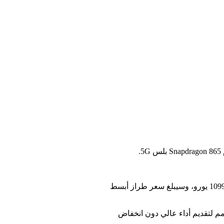
وأشار التقرير إلى أن الهاتف الجديد سيتلقى ثلاثة تكوينات للذاكرة، في السوق الأوروبية، سيبلغ سعر الإصدار الرئيسي بسعة 16/512 غيغابايت 1099 يورو، وسيبلغ سعر طراز أبسط
 لتقنية Snapdragon Elite Gaming المخصصة لهواتف الألعاب، وواجهة AI سهلة الاستخدام ونظام تبريد Game Cool 3 مصمم لتقديم أداء عالي دون انخفاض