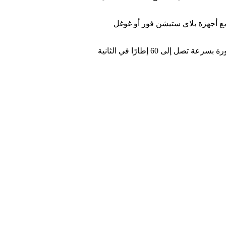
RO لمزيد من التحكم المريح، وقطعة ROG لاستخدام هاتفك الذكي مع أجهزة بلاي ستيشن فور أو غوغل
كما يجب ألا نغفل تعاون اسوس مع يوني تكنولوجي وغوغل استاديا، ويتيح لك غوغل ستاديا المثبت مسبقًا على هواتف ROG بث الألعاب المتطورة بسرعة تصل إلى 60 إطارًا في الثانية