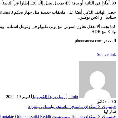
30 إطارًا في الثانية أو بدقة 4K بمعدل يصل إلى 120 إطارًا في الثانية.
ستاديا أو اكس بوكس.
و4 K مع HDR.
المصدر phonearena.com
Source link
admin
أرسل بريدا إلكترونيا
أكتوبر 19, 2025
0
0
2 دقائق
فيسبوك
‫X
لينكدإن
ماسنجر
ماسنجر
واتساب
تيلقرام
شاركها
فيسبوك
‫X
لينكدإن
بينتيريست
Odnoklassniki