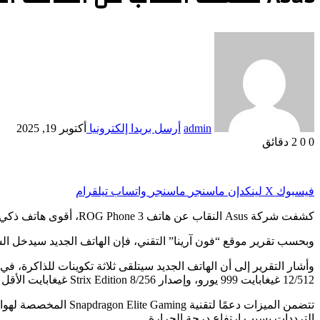
admin
أرسل بريدا إلكترونيا
أكتوبر 19, 2025
0
0
2 دقائق
فيسبوك
‫X
لينكدإن
ماسنجر
ماسنجر
واتساب
تيلقرام
كشفت شركة Asus النقاب عن هاتف ROG Phone 3، أقوى هاتف ذكي في عائلة ROG، حيث يستخدم الهاتف الجديد أحدث معالج من كوالكوم Snapdragon 865 بلس 5G.
وبحسب تقرير موقع “فون آرينا” التقني، فإن الهاتف الجديد سيدخل ال
12/512 غيغابايت 999 يورو، وإصدار Strix Edition 8/256 غيغابايت الأقل تكلفة بمعالج Snapdragon 865 سيكلف 799 يورو.
الترددات بسبب ارتفاع درجة الحرارة.