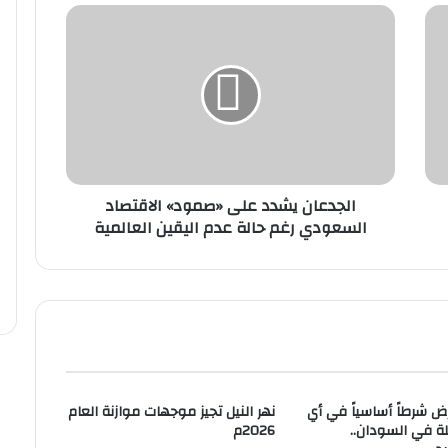
ا
ل
ج
د
ع
ا
ن
ي
ش
الجدعان يشدد على «صمود» الاقتصاد
د
السعودي رغم حالة عدم اليقين العالمية
د
ع
ل
ى
«
ص
م
و
د
رض شرطاً أساسياً في أي
نهر النيل تجيز موجهات موازنة العام
»
ة في السودان..
2026م
ا