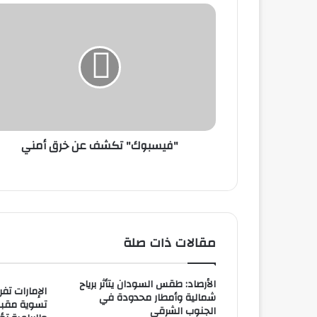
"
ف
ي
س
ب
و
ك
"
ت
"فيسبوك" تكشف عن خرق أمني
ك
ش
ف
ع
ن
خ
ر
مقالات ذات صلة
ق
أ
م
الأرصاد: طقس السودان يتأثر برياح
الإمارات تف
ن
شمالية وأمطار محدودة في
تسوية مقبل
ي
الجنوب الشرقي