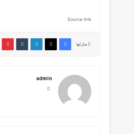
Source link
فيسبوك
‫X
لينكدإن
‏Tumblr
بينتي
شاركها
admin
موق
ع
الوي
ب