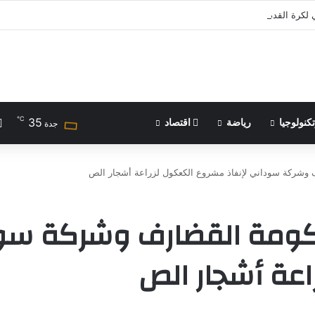
 لكرة القدم يثمن دعم الأمير علي للرياضة الفلسطينية | رياضة عربية
℃
35
كنولوجيا
رياضة
اقتصاد
جدة
 وشركة سوداني لإنفاذ مشروع الكعكول لزراعة أشجار الص
كومة القضارف وشركة سود
عة أشجار الص