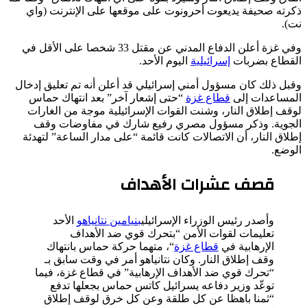
ذكرته صحيفة يديعوت أحرونوت على موقعها على الإنترنت (واي
نت).
وفي غزة أعلن الدفاع المدني عن مقتل 33 شخصا على الأقل في
القطاع بضربات
إسرائيلية
اليوم الأحد.
وقبل ذلك كان مسؤول أمني إسرائيلي قد أعلن أنه تم تعليق إدخال
المساعدات إلى
قطاع غزة
“حتى إشعار آخر” بعد انتهاك حماس
لوقف إطلاق النار، وشنت القوات الإسرائيلية موجة من الغارات
الجوية. وذكر مسؤول مصري رفيع شارك في مفاوضات وقف
إطلاق النار، أن الاتصالات كانت قائمة “على مدار الساعة” لتهدئة
الوضع.
قصف عشرات الأهداف
وأصدر رئيس الوزراء الإسرائيلي
بنيامين نتانياهو
الأحد
تعليمات لقوات الأمن “بتحرك قوي ضد الأهداف
الإرهابية في
قطاع غزة
“، متهما حركة حماس بانتهاك
وقف إطلاق النار. وكان نتانياهو أمر في وقت سابق بـ
“تحرك قوي ضد الأهداف الإرهابية” في قطاع غزة، فيما
توعّد وزير دفاعه يسرائيل كاتس حماس بجعلها تدفع
“ثمنا باهظا عن كل طلقة وعن كل خرق لوقف إطلاق