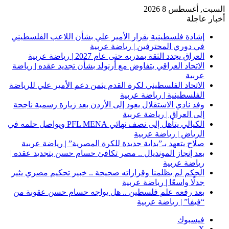
السبت, أغسطس 8 2026
أخبار عاجلة
إشادة فلسطينية بقرار الأمير علي بشأن اللاعب الفلسطيني
في دوري المحترفين | رياضة عربية
العراق يجدد الثقة بمدربه حتى عام 2027 | رياضة عربية
الاتحاد العراقي يتفاوض مع أرنولد بشأن تجديد عقده | رياضة
عربية
الاتحاد الفلسطيني لكرة القدم يثمن دعم الأمير علي للرياضة
الفلسطينية | رياضة عربية
وفد نادي الاستقلال يعود إلى الأردن بعد زيارة رسمية ناجحة
إلى العراق | رياضة عربية
الكيالي يتأهل إلى نصف نهائي PFL MENA ويواصل حلمه في
الرياض | رياضة عربية
صلاح يتعهد بـ”بداية جديدة للكرة المصرية” | رياضة عربية
بعد إنجاز المونديال .. مصر تكافئ حسام حسن بتجديد عقده |
رياضة عربية
الحكم لم يظلمنا وقراراته صحيحة .. خبير تحكيم مصري يثير
جدلًا واسعًا | رياضة عربية
بعد رفعه علم فلسطين .. هل يواجه حسام حسن عقوبة من
“فيفا” | رياضة عربية
فيسبوك
‫X