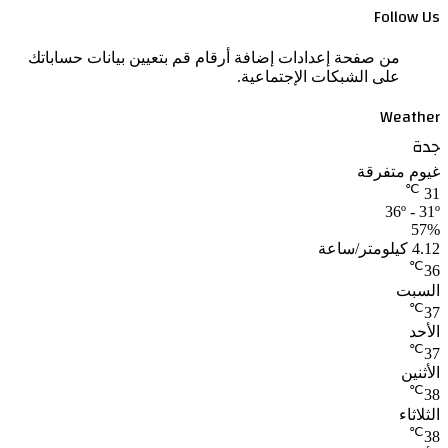
Follow Us
من صفحة إعدادات إضافة أرقام قم بتعيين بيانات حساباتك
على الشبكات الإجتماعية.
Weather
جدة
غيوم متفرقة
℃
31
36º - 31º
57%
4.12 كيلومتر/ساعة
℃
36
السبت
℃
37
الأحد
℃
37
الأثنين
℃
38
الثلاثاء
℃
38