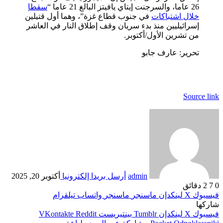
26 عاما، والسرجنت إيتاي يافيتز البالغ 21 عاما “
سقطا
خلال اشتباكات
في جنوب قطاع غزة”، وهما أول قتيلين
إسرائيليين منذ بدء سريان وقف إطلاق النار في العاشر
من تشرين الأول/أكتوبر.
تحرير: عارف جابو
Source link
admin
أرسل بريدا إلكترونيا
أكتوبر 20, 2025
0
7
2 دقائق
فيسبوك
‫X
لينكدإن
ماسنجر
ماسنجر
واتساب
تيلقرام
شاركها
فيسبوك
‫X
لينكدإن
بينتيريست