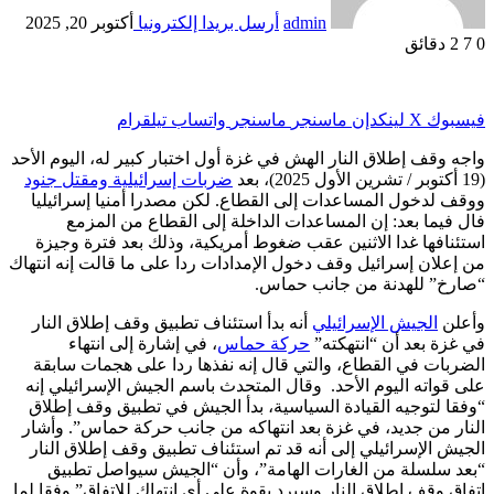
admin
أرسل بريدا إلكترونيا
أكتوبر 20, 2025
0
7
2 دقائق
فيسبوك
‫X
لينكدإن
ماسنجر
ماسنجر
واتساب
تيلقرام
واجه وقف إطلاق النار الهش في غزة أول اختبار كبير له، اليوم الأحد
(19 أكتوبر / تشرين الأول 2025)، بعد
ضربات إسرائيلية ومقتل جنود
ووقف لدخول المساعدات إلى القطاع. لكن مصدرا أمنيا إسرائيليا
فال فيما بعد: إن المساعدات الداخلة إلى القطاع من المزمع
استئنافها غدا الاثنين عقب ضغوط أمريكية، وذلك بعد فترة وجيزة
من إعلان إسرائيل وقف دخول الإمدادات ردا على ما قالت إنه انتهاك
“صارخ” للهدنة من جانب حماس.
وأعلن
الجيش الإسرائيلي
أنه بدأ استئناف تطبيق وقف إطلاق النار
في غزة بعد أن “انتهكته”
حركة حماس
، في إشارة إلى انتهاء
الضربات في القطاع، والتي قال إنه نفذها ردا على هجمات سابقة
على قواته اليوم الأحد. وقال المتحدث باسم الجيش الإسرائيلي إنه
“وفقا لتوجيه القيادة السياسية، بدأ الجيش في تطبيق وقف إطلاق
النار من جديد، في غزة بعد انتهاكه من جانب حركة حماس”. وأشار
الجيش الإسرائيلي إلى أنه قد تم استئناف تطبيق وقف إطلاق النار
“بعد سلسلة من الغارات الهامة”، وأن “الجيش سيواصل تطبيق
اتفاق وقف إطلاق النار وسيرد بقوة على أي انتهاك للاتفاق” وفقا لما