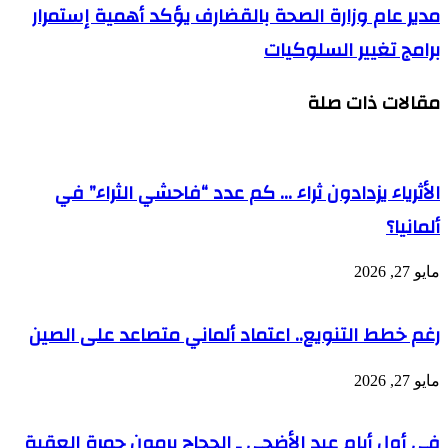
مدير عام وزارة الصحة بالقضارف يؤكد أهمية إستمرار
برامج تغيير السلوكيات
مقالات ذات صلة
الأثرياء يزدادون ثراء … كم عدد “فاحشي الثراء” في
ألمانيا؟
مايو 27, 2026
رغم خطط التنويع.. اعتماد ألماني متصاعد على الصين
مايو 27, 2026
في أول أيام عيد الأضحى ـ الحجاج يرمون جمرة العقبة