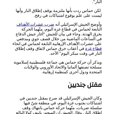
النار”.
لكن حماس ردت بأنها ملتزمة بوقف إطلاق النار وأنها
ليست على علم بوقوع اشتباكات في رفح.
وأوضح الجيش الإسرائيلي أنه
ضرب عشرات الأهداف
التابعة لحماس في قطاع غزة اليوم، متّهما الحركة
بخرق الهدنة. وجاء في بيان للجيش “أغار جيش الدفاع
في الساعات الماضية من خلال قصف جوي ومدفعي
على عشرات الأهداف الإرهابية التابعة لحماس في انحاء
قطاع غزة
في أعقاب خرق حماس لاتفاق وقف إطلاق
النار في وقت مبكر اليوم” الأحد.
ويذكر أن حركة حماس هي جماعة فلسطينية إسلاموية
مسلحة تصنفها ألمانيا والاتحاد الأوروبي والولايات
المتحدة ودول أخرى كمنظمة إرهابية
.
مقتل جنديين
وكان الجيش الإسرائيلي قد صرح بمقتل جنديين في
اشتباكات بجنوب غزة اليوم، في منطقة شنّ فيها
سلسلة ضربات، متّهما حركة حماس بانتهاك وقف
إطلاق النار. وقال الجيش إن الميجور يانيف كولا البالغ