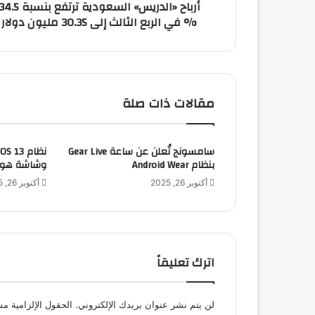
أرباح «الدريس» السعودية ترتفع بنسبة .5
ر
% في الربع الثالث إلى 30.35 مليون دولار
ي
س
»
ا
ل
س
مقالات ذات صلة
ع
و
د
سامسونج تُعلن عن ساعة Gear Live
ي
بنظام Android Wear
وشاشة هوم ج
ة
ت
أكتوبر 26, 2025
أكتوبر 26, 2025
ر
ت
ف
ع
ب
اترك تعليقاً
ن
س
ب
لن يتم نشر عنوان بريدك الإلكتروني.
الحقول الإلزامية مشا