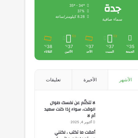
جدة
35º - 34º
37%
8.28 كيلومتر/ساعة
سماء صافية
38
37
37
37
35
℃
℃
℃
℃
℃
الجمعة
السبت
الأحد
الأثنين
الثلاثاء
الأشهر
الأخيرة
تعليقات
لا تتكلّم عن نفسك طوال
الوقت، سواء إذا كنت سعيد
أم لا
أكتوبر 4, 2025
أمقت ما تكتب ، لكنني