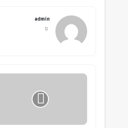
admin
موق
ع
الوي
ب
أ
ر
ب
ا
ح
«
ا
ل
د