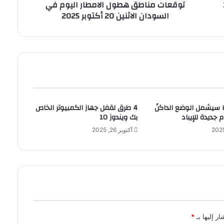
34
توقعات مناطق هطول الامطار اليوم في
ط
السودان الاثنين 20 أكتوبر 2025
ق
ه
ط
و
ل
ا
ل
ا
م
نظام iOS 13 سيشمل الوضع الداكنً
4 طرق لقفل جهاز الكمبيوتر الخاص
ط
ديدة للإيباد
بك ويندوز 10
ا
ر
أكتوبر 26, 2025
ا
ل
ي
و
م
ف
ي
ا
ر إليها بـ
*