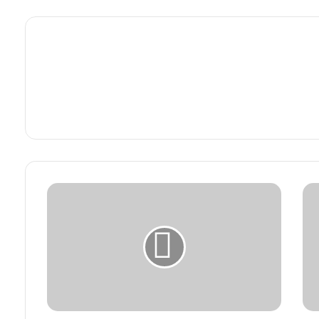
ت
و
ق
ع
ا
ت
م
ن
ا