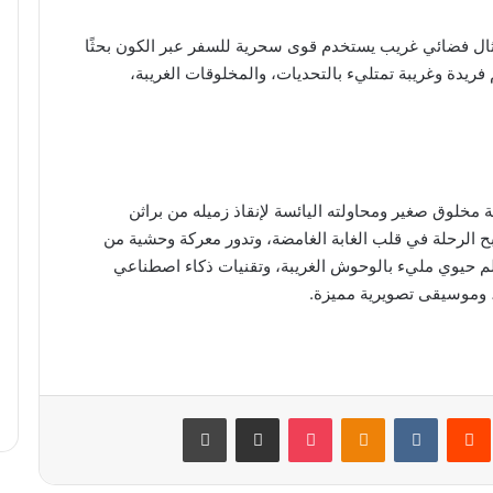
مثال فضائي غريب يستخدم قوى سحرية للسفر عبر الكون بحثًا
ريدة وغريبة تمتليء بالتحديات، والمخلوقات الغريبة،
 مخلوق صغير ومحاولته اليائسة لإنقاذ زميله من براثن
 الرحلة في قلب الغابة الغامضة، وتدور معركة وحشية من
لم حيوي مليء بالوحوش الغريبة، وتقنيات ذكاء اصطناعي
ة، وموسيقى تصويرية مميزة.
ريست
‏Reddit
‏VKontakte
Odnoklassniki
‫Pocket
مشاركة عبر البريد
طباعة