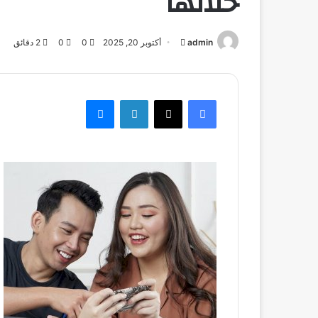
خلالها
admin
أرسل
أكتوبر 20, 2025
0
0
2 دقائق
بريدا
إلكترونيا
فيسبوك
‫X
لينكدإن
ماسنجر