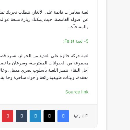
لعبة مغامرات قائمة على الألغاز، تتطلب تحريك ت
عن أصوله الغامضة، حيث يمكنك زيارة تسعة عوالم ف
والمفاجآت.
5- لعبة Feist:
لعبة حركة حائزة على العديد من الجوائز، تسرد قصة
مجموعة من الحيوانات المفترسة، وسرعان ما تصبح
أجل البقاء. تتميز اللعبة بأسلوب بصري مذهل، وعا
معقدة، وبيئات طبيعية رائعة وأجواء ساحرة وجذاب
Source link
فيسبوك
‫X
لينكدإن
‏Tumblr
بينتي
شاركها