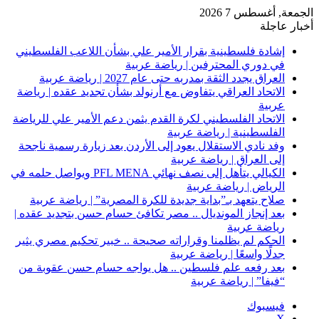
الجمعة, أغسطس 7 2026
أخبار عاجلة
إشادة فلسطينية بقرار الأمير علي بشأن اللاعب الفلسطيني
في دوري المحترفين | رياضة عربية
العراق يجدد الثقة بمدربه حتى عام 2027 | رياضة عربية
الاتحاد العراقي يتفاوض مع أرنولد بشأن تجديد عقده | رياضة
عربية
الاتحاد الفلسطيني لكرة القدم يثمن دعم الأمير علي للرياضة
الفلسطينية | رياضة عربية
وفد نادي الاستقلال يعود إلى الأردن بعد زيارة رسمية ناجحة
إلى العراق | رياضة عربية
الكيالي يتأهل إلى نصف نهائي PFL MENA ويواصل حلمه في
الرياض | رياضة عربية
صلاح يتعهد بـ”بداية جديدة للكرة المصرية” | رياضة عربية
بعد إنجاز المونديال .. مصر تكافئ حسام حسن بتجديد عقده |
رياضة عربية
الحكم لم يظلمنا وقراراته صحيحة .. خبير تحكيم مصري يثير
جدلًا واسعًا | رياضة عربية
بعد رفعه علم فلسطين .. هل يواجه حسام حسن عقوبة من
“فيفا” | رياضة عربية
فيسبوك
‫X