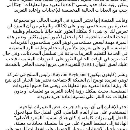
يمكن رؤية عداد جديد يسمى “إعادة التغريد مع التعليقات” جنبًا إلى
جنب مع العدادات الحالية المخصصة للإعجابات وإعادة التغريد.
وقالت المنصة إنها تختبر الميزة في الوقت الحالي مع مجموعة
صغيرة من مستخدمي تويتر على (iOS)، وبالرغم من أن الميزة لن
تعرض لك أي شيء لا يمكنك العثور عليه حاليًا باستخدام وظيفة
البحث الخاصة بالخدمة، لكنها تجعل الأمور أسهل بكثير. وتعتبر هذه
الميزة مهمة لبعض مستخدمي تويتر الذين يستخدمون التغريدات
المقتبسة للرد على تغريدة بدلاً من استخدام وظيفة الرد المضمنة
في الخدمة لتنظيم التغريدات بدقة في تسلسل المحادثات، وفي حال
كنت تريد في الوقت الحالي العثور على التغريدات المقتبسة فيجب
عليك لصق عنوان (URL) للتغريدة في مربع البحث الخاص بالخدمة.
ونشر (كايفون بيكبور) Kayvon Beykpour، رئيس المنتج في شركة
تويتر، تغريدة توضح أن الشبكة الاجتماعية تختبر هذا الخيار الذي يتيح
لك رؤية إعادة التغريد مع التعليقات، ويعني هذا جميع التغريدات
المقتبسة، بحيث يمكنك رؤية إعادة التغريد مع تعليقات أو بدون
تعليقات عند النقر على تسمية إعادة تغريد تغريدة.
تجدر الإشارة إلى أن تويتر قد جربت بعض التغييرات لواجهة
المستخدم على مدار العام الماضي، لكن القليل جدًا منها تحول
بالفعل إلى ميزات كاملة، إذ كان هناك تسمية “المغرد الأصلي”
الهادفة إلى تسليط الضوء على من بدأ سلسلة محادثات معينة،
وميزة تأجيل الإشعارات، وخيار الحصول على إشعارات للردود على