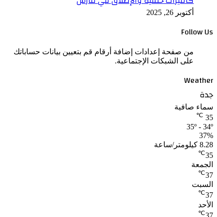
كاميرات خلفية والإطلاق في مارس
أكتوبر 26, 2025
Follow Us
من صفحة إعدادات إضافة أرقام قم بتعيين بيانات حساباتك
على الشبكات الإجتماعية.
Weather
جدة
سماء صافية
℃
35
35º - 34º
37%
8.28 كيلومتر/ساعة
℃
35
الجمعة
℃
37
السبت
℃
37
الأحد
℃
37