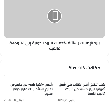
ي
ر
ن
ي
ا
د
ل
ا
خ
ل
ر
إ
ط
م
و
ا
بريد الإمارات يستأنف خدمات البريد الدولية إلى 12 وجهة
م
ر
عالمية
ت
ا
ف
ت
وّ
ي
ج
س
مقالات ذات صلة
ا
ت
ل
أ
ر
ن
ح
ف
كينيا تطلق أكبر اكتتاب في شرق
رئيس «أكوا باور» من دافوس:
ل
أفريقيا لبيع 65 % من شركة
نعتزم استثمار 20 مليار دولار
خ
أنابيب النفط
سنوياً
ة
د
ا
م
يناير 20, 2026
يناير 20, 2026
ل
ا
ح