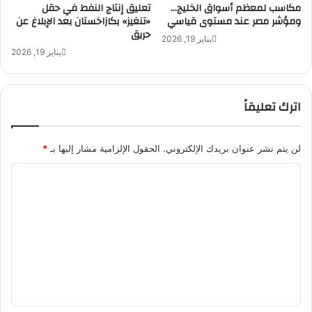
ت
مكاسب لمعظم أسواق الخليج…
تعليق إنتاج النفط في حقل
ا
ا
ومؤشر مصر عند مستوى قياسي
«تنغيز» بكازاخستان بعد الإبلاغ عن
د
ل
حريق
يناير 19, 2026
ي
ب
يناير 19, 2026
ة
ر
و
ي
ا
د
ل
اترك تعليقاً
ا
ع
ل
ش
د
ر
و
لن يتم نشر عنوان بريدك الإلكتروني.
الحقول الإلزامية مشار إليها بـ
*
ي
ل
ا
ن
ي
ل
ة
ل
ت
إ
ت
ر
ل
ح
ى
ع
ي
1
ل
ل
2
ا
ي
و
ل
ج
ق
ل
ه