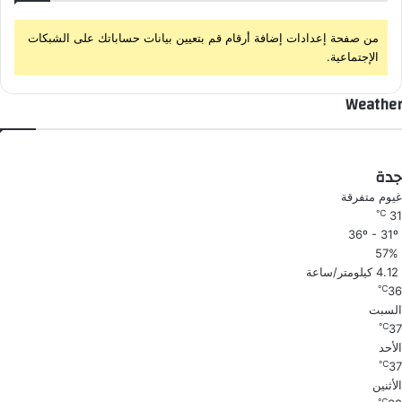
من صفحة إعدادات إضافة أرقام قم بتعيين بيانات حساباتك على الشبكات
الإجتماعية.
Weather
جدة
غيوم متفرقة
℃
31
36º - 31º
57%
4.12 كيلومتر/ساعة
℃
36
السبت
℃
37
الأحد
℃
37
الأثنين
℃