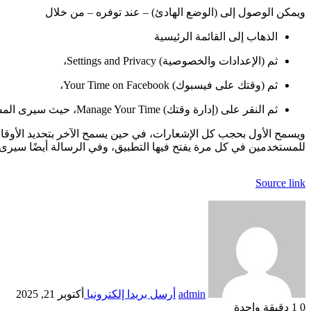
ويمكن الوصول إلى (الوضع الهادئ) – عند توفره – من خلال
الذهاب إلى القائمة الرئيسية
ثم (الإعدادات والخصوصية) Settings and Privacy،
ثم (وقتك على فيسبوك) Your Time on Facebook،
ثم النقر على (إدارة وقتك) Manage Your Time، حيث سيرى المستخدم خيارين: (الوضع الهادئ)، و(جدولة الوضع الهادئ) Scheduled Quiet Mode.
ويسمح الأول بحجب كل الإشعارات، في حين يسمح الآخر بتحديد الأوقات، و
للمستخدمين في كل مرة يفتح فيها التطبيق، وفي الرسالة أيضًا سيرى ا
Source link
admin
أرسل بريدا إلكترونيا
أكتوبر 21, 2025
0
1
دقيقة واحدة