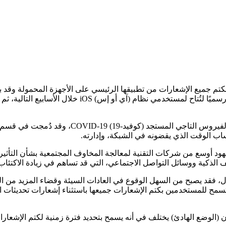
جميع الإشعارات من تطبيقها الرئيسي على الأجهزة المحمولة وقد بدأ
(الوضع الهادئ) Quiet Mode الشهر الماضي، والآن أعلنت عن إطلاقها رسم
هود أوسع من شركات التقنية لمعالجة المخاوف المجتمعية بشأن التأثي
تف الذكية ووسائل التواصل الاجتماعي، التي قد تساهم في زيادة الاكتئا
، فقد يصبح من السهل الوقوع في العادات السيئة وقضاء المزيد من ال
هي تسمح للمستخدمين بكتم الإشعارات جميعها باستثناء إشعارات تحديثات
أن (الوضع الهادئ) يختلف في أنه يسمح بتحديد فترة زمنية لكتم الإشعا