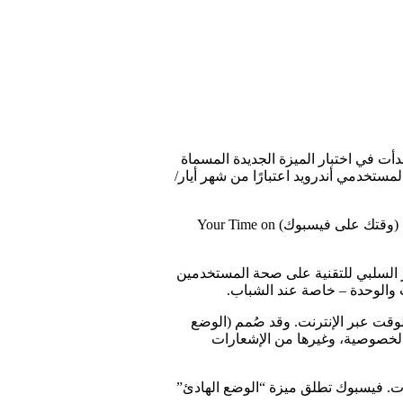
ت في اختبار الميزة الجديدة المسماة
يًا لتُتاح لمستخدمي نظام (آي أو إس) iOS خلال الأسابيع التالية، ثم لمستخدمي أندرويد اعتبارًا من شهر أيار/
وتضع الشركة الميزة جنبًا إلى جنب مع جهود الاستجابة الأخرى لأزمة الفيروس التاجي المستجد (كوفيد-19) COVID-19، وقد دُمجت في قسم (وقتك على فيسبوك) Your Time on
ر السلبي للتقنية على صحة المستخدمين
ب والوحدة – خاصة عند الشباب.
وقت عبر الإنترنت. وقد صُمم (الوضع
 الخصوصية، وغيرها من الإشعارات
رات. فيسبوك تطلق ميزة “الوضع الهادئ”