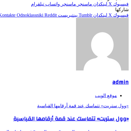
فيسبوك
‫X
لينكدإن
ماسنجر
ماسنجر
واتساب
تيلقرام
شاركها
فيسبوك
‫X
لينكدإن
بينتيريست
Odnoklassniki
admin
موقع الويب
«وول ستريت» تتماسك عند قمة أرقامها القياسية
«وول ستريت» تتماسك عند قمة أرقامها القياسية