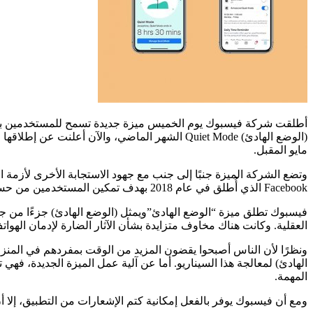
أطلقت شركة فيسبوك يوم الخميس ميزة جديدة تسمح للمستخدمين بكتم 
مايو المقبل.
Facebook الذي أُطلق في عام 2018 بهدف تمكين المستخدمين من حساب الوقت الذي يقضونه في الشبكة، وإدارته.
فيسبوك تطلق ميزة “الوضع الهادئ”ويمثل (الوضع الهادئ) جزءًا من ج
العقلية. وكانت هناك مخاوف متزايدة بشأن الآثار الضارة لإدمان الهوا
ونظرًا لأن الناس أصبحوا يقضون المزيد من الوقت بمفردهم في المنزل
الهادئ) لمعالجة هذا السيناريو. أما عن آلية عمل الميزة الجديدة، ف
المهمة.
ومع أن فيسبوك يوفر بالفعل إمكانية كتم الإشعارات من التطبيق، إلا 