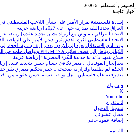
الخميس, أغسطس 6 2026
أخبار عاجلة
إشادة فلسطينية بقرار الأمير علي بشأن اللاعب الفلسطيني في 
العراق يجدد الثقة بمدربه حتى عام 2027 | رياضة عربية
الاتحاد العراقي يتفاوض مع أرنولد بشأن تجديد عقده | رياضة عرب
الاتحاد الفلسطيني لكرة القدم يثمن دعم الأمير علي للرياضة ال
وفد نادي الاستقلال يعود إلى الأردن بعد زيارة رسمية ناجحة إلى 
الكيالي يتأهل إلى نصف نهائي PFL MENA ويواصل حلمه في الرياض | رياضة عربية
صلاح يتعهد بـ”بداية جديدة للكرة المصرية” | رياضة عربية
بعد إنجاز المونديال .. مصر تكافئ حسام حسن بتجديد عقده | ري
الحكم لم يظلمنا وقراراته صحيحة .. خبير تحكيم مصري يثير جدلًا
بعد رفعه علم فلسطين .. هل يواجه حسام حسن عقوبة من “فيفا
فيسبوك
‫X
‫YouTube
انستقرام
تسجيل الدخول
مقال عشوائي
إضافة عمود جانبي
القائمة