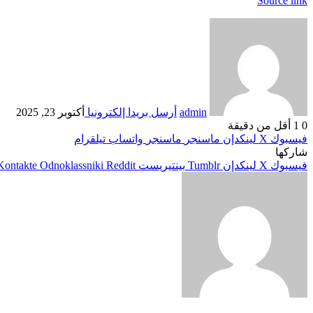
Source link
admin
أرسل بريدا إلكترونيا
أكتوبر 23, 2025
0
1
أقل من دقيقة
فيسبوك
‫X
لينكدإن
ماسنجر
ماسنجر
واتساب
تيلقرام
شاركها
فيسبوك
‫X
لينكدإن
بينتيريست
Odnoklassniki