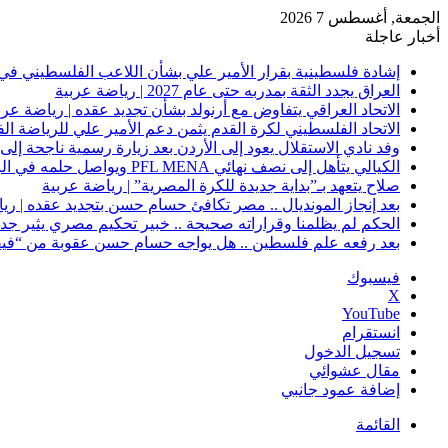
الجمعة, أغسطس 7 2026
أخبار عاجلة
إشادة فلسطينية بقرار الأمير علي بشأن اللاعب الفلسطيني في 
العراق يجدد الثقة بمدربه حتى عام 2027 | رياضة عربية
الاتحاد العراقي يتفاوض مع أرنولد بشأن تجديد عقده | رياضة عرب
الاتحاد الفلسطيني لكرة القدم يثمن دعم الأمير علي للرياضة ال
وفد نادي الاستقلال يعود إلى الأردن بعد زيارة رسمية ناجحة إلى 
الكيالي يتأهل إلى نصف نهائي PFL MENA ويواصل حلمه في الرياض | رياضة عربية
صلاح يتعهد بـ”بداية جديدة للكرة المصرية” | رياضة عربية
بعد إنجاز المونديال .. مصر تكافئ حسام حسن بتجديد عقده | ري
الحكم لم يظلمنا وقراراته صحيحة .. خبير تحكيم مصري يثير جدلًا
بعد رفعه علم فلسطين .. هل يواجه حسام حسن عقوبة من “فيفا
فيسبوك
‫X
‫YouTube
انستقرام
تسجيل الدخول
مقال عشوائي
إضافة عمود جانبي
القائمة