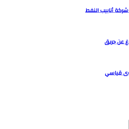
اغ عن حريق
وى قياسي