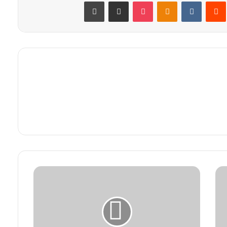
ريست
‏Reddit
‏VKontakte
Odnoklassniki
‫Pocket
مشاركة عبر البريد
طباعة
س
ع
ر
ا
ل
د