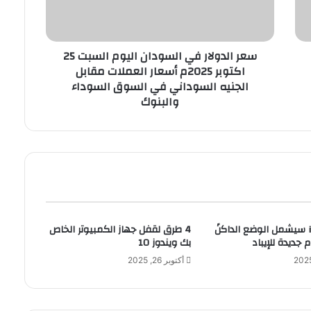
و
ل
ا
سعر الدولار في السودان اليوم السبت 25
ر
اكتوبر 2025م أسعار العملات مقابل
ف
الجنيه السوداني في السوق السوداء
ي
والبنوك
ا
ل
س
و
د
ا
ن
ا
ل
نظام iOS 13 سيشمل الوضع الداكنً
4 طرق لقفل جهاز الكمبيوتر الخاص
ي
ديدة للإيباد
بك ويندوز 10
و
م
أكتوبر 26, 2025
ا
ل
س