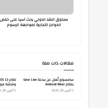
ل
ن
ق
صندوق النقد الدولي يحث آسيا على خفض
د
الحواجز التجارية لمواجهة الرسوم
ا
ل
د
و
ل
ي
ي
ح
مقالات ذات صلة
ث
آ
س
سامسونج تُعلن عن ساعة Gear Live
ي
بنظام Android Wear
وشاشة هوم ج
ا
ع
أكتوبر 26, 2025
أكتوبر 26, 2025
ل
ى
خ