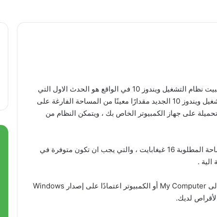
إذا كنت تخطط للانتقال إلى Windows 10 ، فإن تثبيت نظام التشغيل ويندوز 10 في الواقع هو الحدث الاول التي
قد تواجه فية المشكل ، لذلك يتطلب تثبيت نظام تشغيل ويندوز 10 الجديد مقدارًا معينًا من المساحة الفارغة على
 تنزيله وتحميلة على جهاز الكمبيوتر الخاص بك ، ويتمكن النظام من
بالنسبة لنظام التشغيل Windows 10 ، تكون المساحة المطلوبة 16 غيغابايت ، والتي يجب ان تكون متوفرة في
للتحقق من مقدار المساحة المتبقية لديك ، انتقل إلى My Computer أو الكمبيوتر اعتمادًا على إصدار Windows
أقراص لديك.