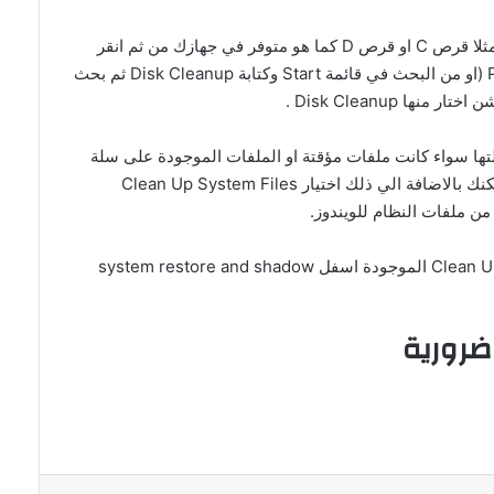
اذهب الى محرك الاقراص الذي تريد تنظيفة مثلا قرص C او قرص D كما هو متوفر في جهازك من ثم انقر
بزر الماوس الايمن علية ثن اختر Properties (او من البحث في قائمة Start وكتابة Disk Cleanup ثم بحث
ا Disk Cleanup .
التها سواء كانت ملفات مؤقتة او الملفات الموجودة على سلة
المهملات وغيرها من الملفات الغير هامة ويمكنك بالاضافة الي ذلك اختيار Clean Up System Files
من ملفات النظام للويندوز.
اختيار تبويب More Option ثم اضغط علي Clean Up الموجودة اسفل system restore and shadow
 ضرورية