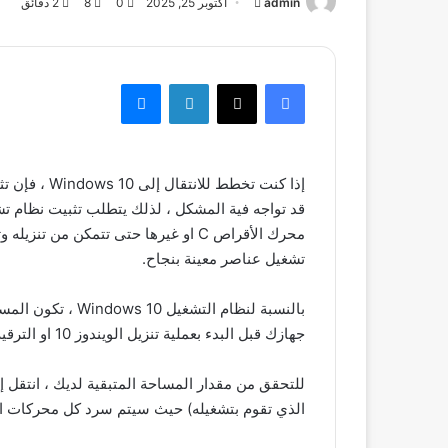
admin
أرسل
أكتوبر 25, 2025
0
8
2 دقائق
بريدا
إلكترونيا
فيسبوك
‫X
لينكدإن
ماسنجر
محرك الأقراص C او غيرها حتى تتمكن من
تشغيل عناصر معينة بنجاح.
جهازك قبل البدء بعملية تنزيل الويندوز 10 او الترقية الية .
الذي تقوم بتشغيله) حيث سيتم سرد كل محركات ال