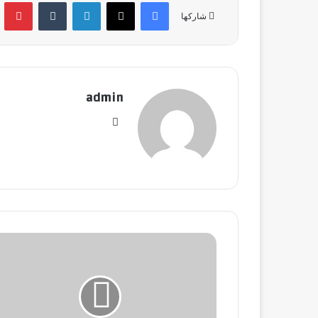
فيسبوك
‫X
لينكدإن
‏Tumblr
بينتي
شاركها
admin
موق
ع
الوي
ب
ص
ن
د
و
ق
ا