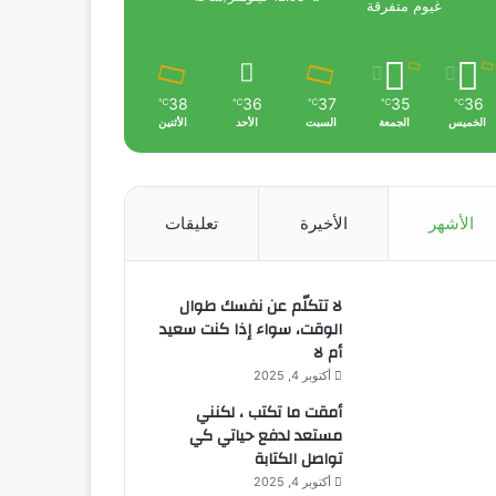
غيوم متفرقة
38
36
37
35
36
℃
℃
℃
℃
℃
الخميس
الجمعة
السبت
الأحد
الأثنين
الأشهر
الأخيرة
تعليقات
لا تتكلّم عن نفسك طوال
الوقت، سواء إذا كنت سعيد
أم لا
أكتوبر 4, 2025
أمقت ما تكتب ، لكنني
مستعد لدفع حياتي كي
تواصل الكتابة
أكتوبر 4, 2025