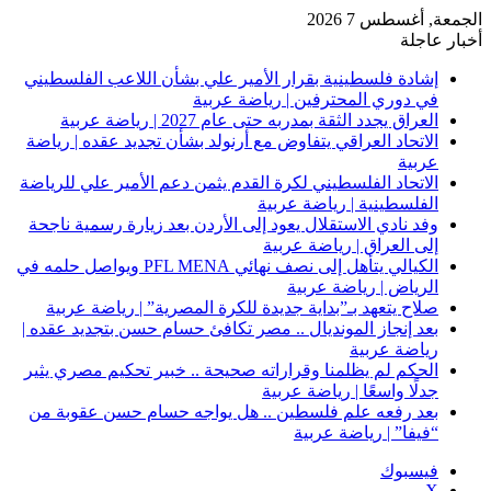
الجمعة, أغسطس 7 2026
أخبار عاجلة
إشادة فلسطينية بقرار الأمير علي بشأن اللاعب الفلسطيني
في دوري المحترفين | رياضة عربية
العراق يجدد الثقة بمدربه حتى عام 2027 | رياضة عربية
الاتحاد العراقي يتفاوض مع أرنولد بشأن تجديد عقده | رياضة
عربية
الاتحاد الفلسطيني لكرة القدم يثمن دعم الأمير علي للرياضة
الفلسطينية | رياضة عربية
وفد نادي الاستقلال يعود إلى الأردن بعد زيارة رسمية ناجحة
إلى العراق | رياضة عربية
الكيالي يتأهل إلى نصف نهائي PFL MENA ويواصل حلمه في
الرياض | رياضة عربية
صلاح يتعهد بـ”بداية جديدة للكرة المصرية” | رياضة عربية
بعد إنجاز المونديال .. مصر تكافئ حسام حسن بتجديد عقده |
رياضة عربية
الحكم لم يظلمنا وقراراته صحيحة .. خبير تحكيم مصري يثير
جدلًا واسعًا | رياضة عربية
بعد رفعه علم فلسطين .. هل يواجه حسام حسن عقوبة من
“فيفا” | رياضة عربية
فيسبوك
‫X