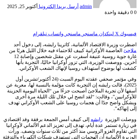
admin
أرسل بريدا إلكترونيا
أكتوبر 25, 2025
0
0
دقيقة واحدة
فيسبوك
‫X
لينكدإن
ماسنجر
ماسنجر
واتساب
تيلقرام
اضطرت وزيرة الاقتصاد الألمانية، كاترينا رايشه، إلى دخول أحد
ملاجئ
العاصمة الأوكرانية كييف للاحتماء فيه خلال الليل هربًا من
غارة جوية روسية عنيفة أسفرت عن مقتل شخصين وإصابة 12
آخرين. ووصفت الوزيرة، التي تزور أوكرانيا حاليًا، التجربة بأنها
كشفت لها بوضوح استهداف روسيا لإنهاك الشعب الأوكراني.
وفي مؤتمر صحفي عقدته اليوم السبت (24 أكتوبر/تشرين أول
2025)، قالت رايشه إن التجربة كانت مؤلمة بالنسبة لها، معربة عن
أسفها لأن تجربة الملاجئ أصبحت جزءًا من “الحياة اليومية الحزينة
للأوكرانيين”، وقالت: “لقد اتضح لي خلال تلك الليلة مرة أخرى
وبشكل واضح جدًا أن هجمات روسيا على الشعب الأوكراني تهدف
إلى إنهاكه”.
ووصلت الوزيرة
رايشه
إلى كييف أمس الجمعة برفقة وفد اقتصادي
في زيارة تستمر عدة أيام، تهدف إلى تعزيز الدعم الألماني لأوكرانيا
التي تقاوم الغزو الروسي منذ أكثر من ثلاث سنوات ونصف. ورأت
الوزيرة الألمانية أن الهجمات التي تستهدف شبكات الكهرباء والتدفئة