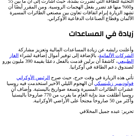
التحتية للطاقة التي تضررت بشدة، حيث أشارت إلى أن ما بين 55
و60% منها قد تضرر بفعل الهجمات الروسية. ومن المقرر أيضًا أن
تشهد الزيارة إبرام اتفاقات تعاون بين مصنعي الطائرات المسيرة
الألمان وقطاع الصناعات الدفاعية الأوكراني.
زيادة في المساعدات
وأعلنت رايشه عن زيادة المساعدات المالية وتعزيز مشاركة
الشركات الألمانية
، بالإضافة إلى توفير أموال إضافية لشراء
الغاز
الطبيعي
، كاشفةً أن برلين قدمت بالفعل دعمًا بقيمة 390 مليون يورو
لصندوق دعم الطاقة في أوكرانيا.
تأتي هذه الزيارة في وقت حرج، حيث صرح
الرئيس الأوكراني
فولوديمير زيلينسكي
أن الهجوم الليلي الأخير استخدمت فيه روسيا
عشرات الطائرات المسيرة وتسعة صواريخ باليستية. وأضاف أن
روسيا أطلقت منذ بداية العام ما يقرب من 770 صاروخاً باليستياً
وأكثر من 50 صاروخاً مجنحاً على الأراضي الأوكرانية.
تحرير: عبده جميل المخلافي