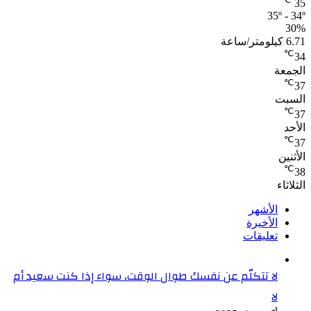
35
35º - 34º
30%
6.71 كيلومتر/ساعة
℃
34
الجمعة
℃
37
السبت
℃
37
الأحد
℃
37
الأثنين
℃
38
الثلاثاء
الأشهر
الأخيرة
تعليقات
لا تتكلّم عن نفسك طوال الوقت، سواء إذا كنت سعيد أم
لا