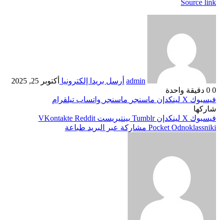
Source link
admin
أرسل بريدا إلكترونيا
أكتوبر 25, 2025
0
0
دقيقة واحدة
فيسبوك
‫X
لينكدإن
ماسنجر
ماسنجر
واتساب
تيلقرام
شاركها
فيسبوك
‫X
لينكدإن
بينتيريست
Odnoklassniki
‫Pocket
مشاركة عبر البريد
طباعة