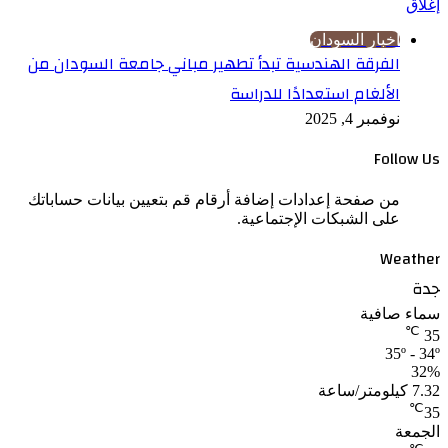
إغلاق
اخبار السودان
الفرقة الهندسية تبدأ تطهير مباني جامعة السودان من
الألغام استعدادًا للدراسة
نوفمبر 4, 2025
Follow Us
من صفحة إعدادات إضافة أرقام قم بتعيين بيانات حساباتك
على الشبكات الإجتماعية.
Weather
جدة
سماء صافية
℃
35
35º - 34º
32%
7.32 كيلومتر/ساعة
℃
35
الجمعة