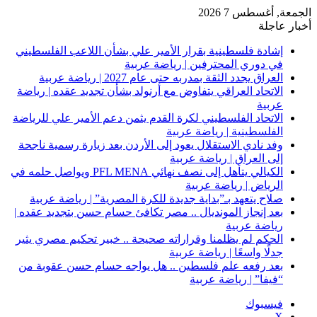
الجمعة, أغسطس 7 2026
أخبار عاجلة
إشادة فلسطينية بقرار الأمير علي بشأن اللاعب الفلسطيني
في دوري المحترفين | رياضة عربية
العراق يجدد الثقة بمدربه حتى عام 2027 | رياضة عربية
الاتحاد العراقي يتفاوض مع أرنولد بشأن تجديد عقده | رياضة
عربية
الاتحاد الفلسطيني لكرة القدم يثمن دعم الأمير علي للرياضة
الفلسطينية | رياضة عربية
وفد نادي الاستقلال يعود إلى الأردن بعد زيارة رسمية ناجحة
إلى العراق | رياضة عربية
الكيالي يتأهل إلى نصف نهائي PFL MENA ويواصل حلمه في
الرياض | رياضة عربية
صلاح يتعهد بـ”بداية جديدة للكرة المصرية” | رياضة عربية
بعد إنجاز المونديال .. مصر تكافئ حسام حسن بتجديد عقده |
رياضة عربية
الحكم لم يظلمنا وقراراته صحيحة .. خبير تحكيم مصري يثير
جدلًا واسعًا | رياضة عربية
بعد رفعه علم فلسطين .. هل يواجه حسام حسن عقوبة من
“فيفا” | رياضة عربية
فيسبوك
‫X