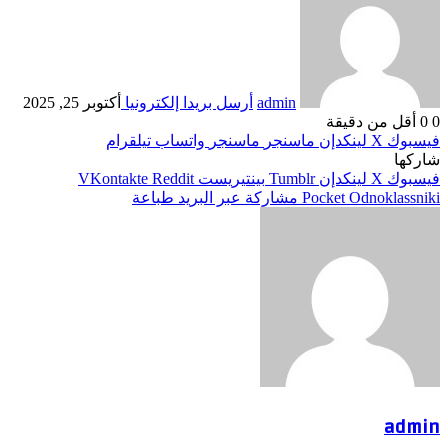
admin
أرسل بريدا إلكترونيا
أكتوبر 25, 2025
0
0
أقل من دقيقة
فيسبوك
‫X
لينكدإن
ماسنجر
ماسنجر
واتساب
تيلقرام
شاركها
فيسبوك
‫X
لينكدإن
بينتيريست
Odnoklassniki
‫Pocket
مشاركة عبر البريد
طباعة
admin