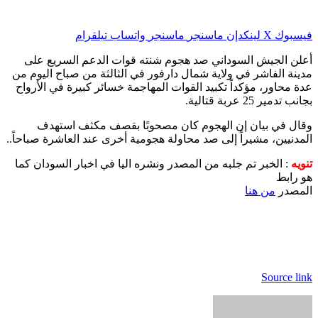
فيسبوك
‫X
لينكدإن
ماسنجر
ماسنجر
واتساب
تيلقرام
أعلن الجيش السوداني صد هجوم شنته قوات الدعم السريع على
مدينة الفاشر في ولاية شمال دارفور في الثالثة من صباح اليوم من
عدة محاور، مؤكداً تكبيد القوات المهاجمة خسائر كبيرة في الأرواح
بجانب تدمير 25 عربة قتالية.
وقال في بيان إن الهجوم كان مصحوبًا بقصف مكثف استهدف
المدنيين، مشيراً إلى صد محاولة هجومية أخرى عند العاشرة صباحاً..
تنويه
: الخبر تم جلبه من المصدر ونشره اليا في اخبار السودان كما
هو رابط
المصدر
من هنا
Source link