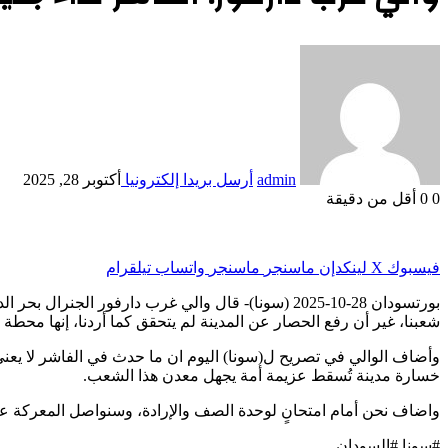
admin
أرسل بريدا إلكترونيا
أكتوبر 28, 2025
0
0
أقل من دقيقة
فيسبوك
‫X
لينكدإن
ماسنجر
ماسنجر
واتساب
تيلقرام
بورتسودان 28-10-2025 (سونا)- قال والي غرب دارفور
شعبنا، غير أن رفع الحصار عن المدينة لم يتحقق كما أردنا، إنها محطة ل
وأضاف الوالي في تصريح ل(سونا) اليوم ان ما حدث في الفاشر لا يعني أن 
خسارة مدينة تُسقط عزيمة أمة يجهل معدن هذا الشعب.
واضاف نحن أمام امتحانٍ لوحدة الصف والإرادة، وسنواصل المعركة عسكر
#سونا #السودان