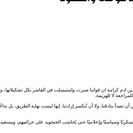
 الجنرال بحر الدين ادم كرامة ان قواتنا صبرت واستبسلت في الفاشر بكل تشكيلات
لمراجعة لا للهزيمة.
تصدأ بنادقنا، ولا أن تُنكسر إرادتنا، إنها ليست نهاية الطريق، بل نداء
يًا وسياسيًا وإعلاميًا حتى يُحاسَب الجنجويد على جرائمهم، ويستعيد 