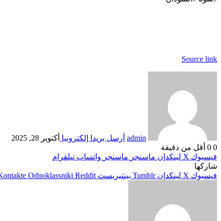
Source link
admin
أرسل بريدا إلكترونيا
أكتوبر 28, 2025
0
0
أقل من دقيقة
فيسبوك
‫X
لينكدإن
ماسنجر
ماسنجر
واتساب
تيلقرام
شاركها
فيسبوك
‫X
لينكدإن
بينتيريست
Odnoklassniki