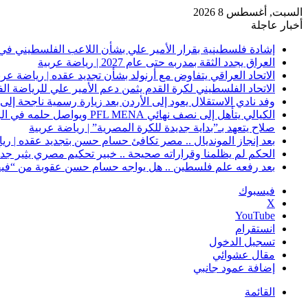
السبت, أغسطس 8 2026
أخبار عاجلة
إشادة فلسطينية بقرار الأمير علي بشأن اللاعب الفلسطيني في 
العراق يجدد الثقة بمدربه حتى عام 2027 | رياضة عربية
الاتحاد العراقي يتفاوض مع أرنولد بشأن تجديد عقده | رياضة عرب
الاتحاد الفلسطيني لكرة القدم يثمن دعم الأمير علي للرياضة ال
وفد نادي الاستقلال يعود إلى الأردن بعد زيارة رسمية ناجحة إلى 
الكيالي يتأهل إلى نصف نهائي PFL MENA ويواصل حلمه في الرياض | رياضة عربية
صلاح يتعهد بـ”بداية جديدة للكرة المصرية” | رياضة عربية
بعد إنجاز المونديال .. مصر تكافئ حسام حسن بتجديد عقده | ري
الحكم لم يظلمنا وقراراته صحيحة .. خبير تحكيم مصري يثير جدلًا
بعد رفعه علم فلسطين .. هل يواجه حسام حسن عقوبة من “فيفا
فيسبوك
‫X
‫YouTube
انستقرام
تسجيل الدخول
مقال عشوائي
إضافة عمود جانبي
القائمة