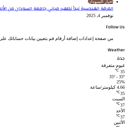
اخبار السودان
الفرقة الهندسية تبدأ تطهير مباني جامعة السودان من الألغ
نوفمبر 4, 2025
Follow Us
من صفحة إعدادات إضافة أرقام قم بتعيين بيانات حساباتك على 
Weather
جدة
غيوم متفرقة
℃
35
35º - 35º
25%
4.66 كيلومتر/ساعة
℃
35
السبت
℃
37
الأحد
℃
37
الأثنين