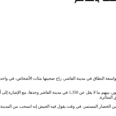
اسعة النطاق في مدينة الفاشر، راح ضحيتها مئات الأشخاص، في واحدة م
وأفادت تقارير حقوقية أممية بأن نحو 1,850 مدنيًا قُتلوا في شمال دارفور، بينهم ما لا يقل ع
المتأثرة.
لدعم السريع الأحد الماضي على المدينة بعد نحو 550 يومًا من الحصار المستمر، في وقت يقول فيه الجيش إنه ا