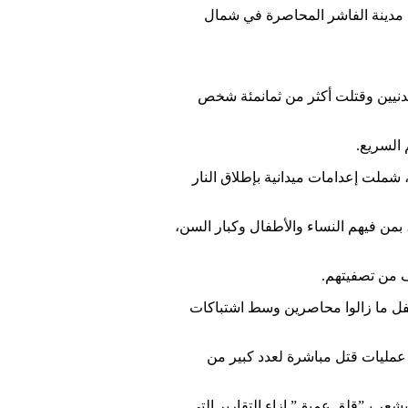
ن مدينة الفاشر المحاصرة في شمال
لمدنيين وقتلت أكثر من ثمانمئة شخص
 السريع.
شملت إعدامات ميدانية بإطلاق النار
بمن فيهم النساء والأطفال وكبار السن،
 من تصفيتهم.
رعاية الطفولة “يونيسيف” في وقت سابق إن تصاعد العنف في الفاشر يشكل خطرًا بالغًا على نحو 130 ألف طفل ما زالوا محاصرين وسط اشتباكات
 عمليات قتل مباشرة لعدد كبير من
شعر بـ”قلق عميق” إزاء التقارير التي