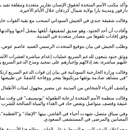
وأكد مكتب الأمم المتحدة لحقوق الإنسان تقارير متعددة ومقلقة تفيد
دارفور ومدينة بارا بولاية شمال كردفان خلال الأيام الأخيرة.
وقالت شقيقة جندي في الجيش السوداني انسحب مع بقية القوات خارج الف
وأفادت أن أحد الجنود، وهو صديق لشقيقها، أبلغها بمقتل أخيها ووالد
وفق إفادات تلقوها من مصادر متعددة في المدينة.
وطلب الجيش في بيان بتوقيع المتحدث الرسمي العميد عاصم عوض، يوم 
ووثق جنود يتبعون للدعم السريع عمليات إعدام مباشرة لعشرات الأشخ
عليهم مباشرة، بعد إذلالهم وإجبارهم على تمجيد ومدح الدعم السريع وق
وقالت وزارة الخارجية السودانية في بيان إن قوات الدعم السريع ارتك
“في مشاهد صادمة يوثقها مرتكبوها بفخر ووقاحة كاشفةً عن طبيعتها ا
وكشف أقرباء لأشخاص من المدينة عن مصير مجهول لمئات الأطفال ال
عنيفة وقصف متواصل ونقص حاد في الغذاء والمياه الصالحة للشرب وا
وفي سياق متصل، شهدت أحياء في الفاشر، بينها “الإنقاذ” و”العظمة”،
المصابين والمرضى في المستشفى السعودي.
وبعد إعلان الدعم السريع السيطرة على الفاشر مطلع هذا الأسبوع، قال 