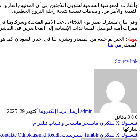
وأشارت المفوضية السامية لشؤون اللاجئين إلى أن المدنيين الفارين
التغذية والأمراض، وصدمات نفسية نتيجة رحلة النزوح الخطيرة.
وفي بيان مشترك صدر يوم الثلاثاء، دعت الأمم المتحدة وشركاؤها في ا
ممرات آمنة لتوصيل المساعدات الإنسانية إلى المحاصرين في الفاشر، 
تنويه
: الخبر تم جلبه من المصدر ونشره اليا في اخبار السودان كما هو
المصدر
من هنا
Source link
admin
أرسل بريدا إلكترونيا
أكتوبر 29, 2025
0
0
3 دقائق
فيسبوك
‫X
لينكدإن
ماسنجر
ماسنجر
واتساب
تيلقرام
شاركها
فيسبوك
‫X
لينكدإن
بينتيريست
Odnoklassniki