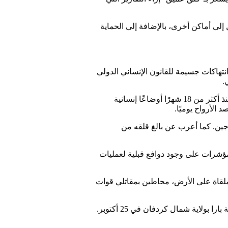
إلى أماكن أخرى، بالإضافة إلى الحماية
انتهاكات جسيمة للقانون الإنساني الدولي
.
وأكد المتحدث باسم الأمين العام، ستيفان دوجاريك، خلال الإيجاز الصحفي اليومي يوم الثلاثاء أن مدينة الفاشر والمناطق المحيطة بها تعيش منذ أكثر من 18 شهرًا أوضاعًا إنسانية
لأرواح يوميًا.
اجين. كما أعرب عن بالغ قلقه من
 مؤشرات على وجود دوافع قبلية لعمليات
ملقاة على الأرض، محاطين بمقاتلي قوات
وأفاد مكتب حقوق الإنسان بتلقيه أيضًا بلاغات عن إعدامات بإجراءات موجزة لمدنيين على يد مقاتلي الدعم السريع عقب سيطرتهم على مدينة بارا بولاية شمال كردفان في 25 أكتوبر.