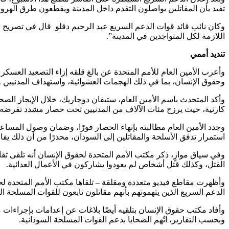
تفيد بأن المقاتلين يواصلون التقدم داخل المدينة ويقطعون طرق الهرو
وكان نائب قائد قوات الدعم السريع عبد الرحيم دقلو قال في تصريح من
اللازمة لكل المتواجدين في المدينة”.
تنديد أممي
وأعرب الأمين العام للأمم المتحدة عن بالغ قلقه إزاء التصعيد العسكري 
وحقوق الإنسان، بما في ذلك الهجمات العشوائية، واستهداف المدنيين والب
كارثية، حيث يرزح مئات الآلاف من المدنيين تحت حصار مشدد تفرضه قو
وجدد الأمين العام مطالبته بإنهاء الحصار فورًا، وضمان وصول المسا
استمرار تدفق الأسلحة والمقاتلين إلى السودان، محذرًا من أن ذلك يفاق
وفي سياق موازٍ، ذكر مكتب الأمم المتحدة لحقوق الإنسان أنه تلقى تق
القتل، وكذلك قتل أشخاص لم يعودوا يشاركون في الأعمال العدائية.
وأظهرت مقاطع فيديو متعددة ومقلقة – تلقاها مكتب الأمم المتحدة ل
الدعم السريع الذين يتهمونهم بأنهم مقاتلون تابعون للقوات المسلحة ال
وبحسب التقارير، اتُهم الضحايا بدعم القوات المسلحة السودانية.