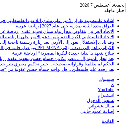
الجمعة, أغسطس 7 2026
أخبار عاجلة
إشادة فلسطينية بقرار الأمير علي بشأن اللاعب الفلسطيني في 
العراق يجدد الثقة بمدربه حتى عام 2027 | رياضة عربية
الاتحاد العراقي يتفاوض مع أرنولد بشأن تجديد عقده | رياضة عرب
الاتحاد الفلسطيني لكرة القدم يثمن دعم الأمير علي للرياضة ال
وفد نادي الاستقلال يعود إلى الأردن بعد زيارة رسمية ناجحة إلى 
الكيالي يتأهل إلى نصف نهائي PFL MENA ويواصل حلمه في الرياض | رياضة عربية
صلاح يتعهد بـ”بداية جديدة للكرة المصرية” | رياضة عربية
بعد إنجاز المونديال .. مصر تكافئ حسام حسن بتجديد عقده | ري
الحكم لم يظلمنا وقراراته صحيحة .. خبير تحكيم مصري يثير جدلًا
بعد رفعه علم فلسطين .. هل يواجه حسام حسن عقوبة من “فيفا
فيسبوك
‫X
‫YouTube
انستقرام
تسجيل الدخول
مقال عشوائي
إضافة عمود جانبي
القائمة