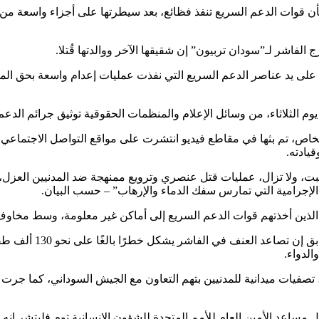
 بأن قوات الدعم السريع تنفذ فظائع، بعد سيطرتها على أجزاء واسعة م
اشر لـ”سودان تربيون” إن شقيقها الآخر ووالدتها قُتلا.
تها على يد عناصر الدعم السريع التي نفذت عمليات إعدام واسعة بحق ا
الثلاثاء، من وسائل الإعلام والمنظمات الحقوقية توثيق جرائم الدعم
اص، تم بثها في مقاطع فيديو انتشرت على مواقع التواصل الاجتماعي، 
يادته.
بت، ولا تزال، عمليات قتل عنصري وترويع ممنهجة ضد المدنيين العزل، 
لإجرامية التي تمارس سفك الدماء والإرهاب” – حسب البيان.
ذين أخذتهم قوات الدعم السريع إلى أماكن غير معلومة، وسط مخاوف
وقالت منظمة الأمم المتحدة ل
لدواء.
 تصفيات ميدانية للمدنيين بتهم التعاون مع الجيش السوداني، كما جرت
مساعد الأمين العام للأمم المتحدة للشؤون الإنسانية توم فليتشر إنه ي