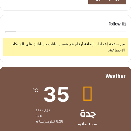
ق
و
ا
Follow Us
ل
س
ع
و
من صفحة إعدادات إضافة أرقام قم بتعيين بيانات حساباتك على الشبكات
د
الإجتماعية.
ي
ة
Weather
35
℃
جدة
35º - 34º
37%
8.28 كيلومتر/ساعة
سماء صافية