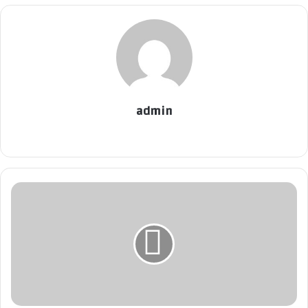
admin
موق
ع
الوي
ب
ا
ل
ر
م
ي
ا
ن
:
ق