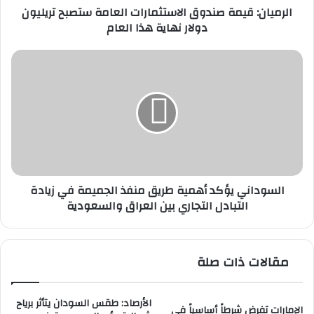
الرميان: قيمة صندوق الاستثمارات العامة ستصبح تريليون
ي
دولار نهاية هذا العام
م
ة
ص
ا
ن
ل
د
س
و
و
ق
د
ا
ا
ل
ن
ا
ي
س
ي
السوداني يؤكد أهمية طريق منفذ الجميمة في زيادة
ت
ؤ
التبادل التجاري بين العراق والسعودية
ث
ك
م
د
ا
أ
ر
ه
مقالات ذات صلة
ا
م
ت
ي
ا
ة
الأرصاد: طقس السودان يتأثر برياح
ل
ط
الإمارات تفرض شرطاً أساسياً في