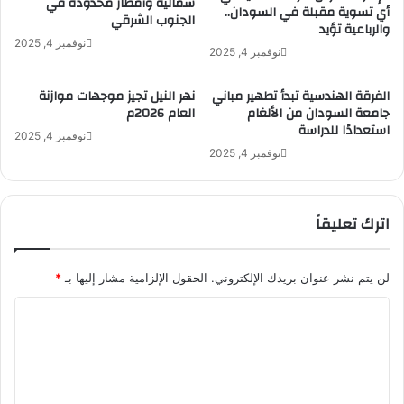
شمالية وأمطار محدودة في
ع
أي تسوية مقبلة في السودان..
ر
الجنوب الشرقي
والرباعية تؤيد
ا
ي
نوفمبر 4, 2025
م
ق
نوفمبر 4, 2025
ة
م
س
ن
الفرقة الهندسية تبدأ تطهير مباني
نهر النيل تجيز موجهات موازنة
ت
ف
جامعة السودان من الألغام
العام 2026م
ص
ذ
استعدادًا للدراسة
نوفمبر 4, 2025
ب
ا
نوفمبر 4, 2025
ح
ل
ت
ج
ر
م
ي
اترك تعليقاً
ي
ل
م
ي
ة
و
ف
لن يتم نشر عنوان بريدك الإلكتروني.
الحقول الإلزامية مشار إليها بـ
*
ن
ي
ا
د
ز
و
ي
ل
ل
ا
ت
ا
د
ر
ة
ع