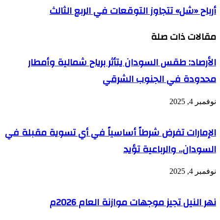
أرباح «شل» تتجاوز التوقعات في الربع الثالث
مقالات ذات صلة
الأرصاد: طقس السودان يتأثر برياح شمالية وأمطار
محدودة في الجنوب الشرقي
نوفمبر 4, 2025
الإمارات تفرض شرطاً أساسياً في أي تسوية مقبلة في
السودان.. والرباعية تؤيد
نوفمبر 4, 2025
نهر النيل تجيز موجهات موازنة العام 2026م