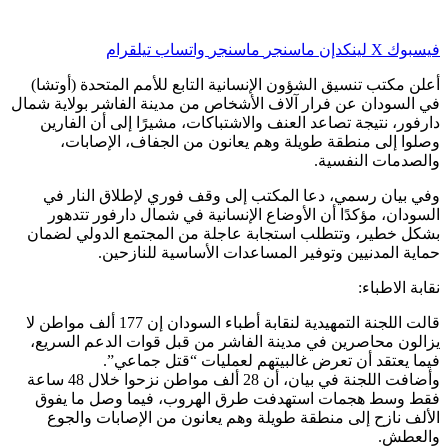
فيسبوك
‫X
لينكدإن
ماسنجر
ماسنجر
واتساب
تيلقرام
أعلن مكتب تنسيق الشؤون الإنسانية التابع للأمم المتحدة (أوتشا)
في السودان عن فرار آلاف الأشخاص من مدينة الفاشر بولاية شمال
دارفور، نتيجة تصاعد العنف والاشتباكات، مشيرًا إلى أن الفارين
وصلوا إلى منطقة طويلة وهم يعانون من الجفاف، الإصابات،
والصدمات النفسية.
وفي بيان رسمي، دعا المكتب إلى وقف فوري لإطلاق النار في
السودان، مؤكدًا أن الأوضاع الإنسانية في شمال دارفور تتدهور
بشكل خطير، وتتطلب استجابة عاجلة من المجتمع الدولي لضمان
حماية المدنيين وتوفير المساعدات الأساسية للنازحين.
نقابة الاطباء:
قالت اللجنة التمهيدية لنقابة أطباء السودان إن 177 ألف مواطن لا
يزالون محاصرين في مدينة الفاشر من قبل قوات الدعم السريع،
فيما يعتقد أن تعرض غالبيتهم لعمليات “قتل جماعي”.
وأضافت اللجنة في بيان، أن 28 ألف مواطن نزحوا خلال 48 ساعة
فقط وسط هجمات استهدفت طرق الهروب، فيما وصل ما يفوق
الألف نازح إلى منطقة طويلة وهم يعانون من الإصابات والجوع
والعطش.