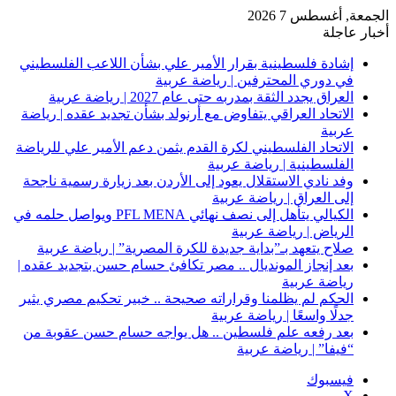
الجمعة, أغسطس 7 2026
أخبار عاجلة
إشادة فلسطينية بقرار الأمير علي بشأن اللاعب الفلسطيني
في دوري المحترفين | رياضة عربية
العراق يجدد الثقة بمدربه حتى عام 2027 | رياضة عربية
الاتحاد العراقي يتفاوض مع أرنولد بشأن تجديد عقده | رياضة
عربية
الاتحاد الفلسطيني لكرة القدم يثمن دعم الأمير علي للرياضة
الفلسطينية | رياضة عربية
وفد نادي الاستقلال يعود إلى الأردن بعد زيارة رسمية ناجحة
إلى العراق | رياضة عربية
الكيالي يتأهل إلى نصف نهائي PFL MENA ويواصل حلمه في
الرياض | رياضة عربية
صلاح يتعهد بـ”بداية جديدة للكرة المصرية” | رياضة عربية
بعد إنجاز المونديال .. مصر تكافئ حسام حسن بتجديد عقده |
رياضة عربية
الحكم لم يظلمنا وقراراته صحيحة .. خبير تحكيم مصري يثير
جدلًا واسعًا | رياضة عربية
بعد رفعه علم فلسطين .. هل يواجه حسام حسن عقوبة من
“فيفا” | رياضة عربية
فيسبوك
‫X