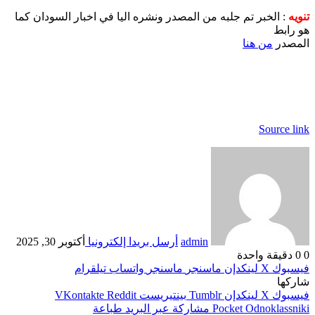
تنويه
: الخبر تم جلبه من المصدر ونشره اليا في اخبار السودان كما
هو رابط
المصدر
من هنا
Source link
admin
أرسل بريدا إلكترونيا
أكتوبر 30, 2025
0
0
دقيقة واحدة
فيسبوك
‫X
لينكدإن
ماسنجر
ماسنجر
واتساب
تيلقرام
شاركها
فيسبوك
‫X
لينكدإن
بينتيريست
Odnoklassniki
‫Pocket
مشاركة عبر البريد
طباعة