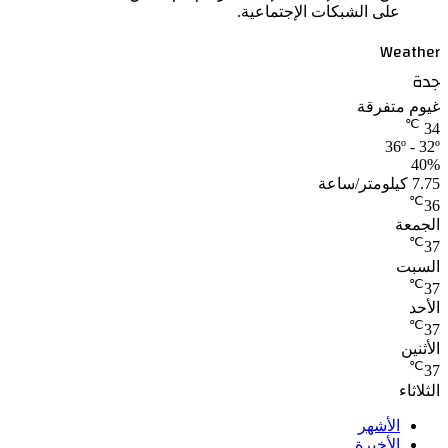
على الشبكات الإجتماعية.
Weather
جدة
غيوم متفرقة
℃
34
36º - 32º
40%
7.75 كيلومتر/ساعة
℃
36
الجمعة
℃
37
السبت
℃
37
الأحد
℃
37
الأثنين
℃
37
الثلاثاء
الأشهر
الأخيرة