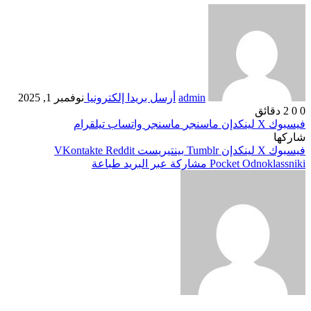
admin
أرسل بريدا إلكترونيا
نوفمبر 1, 2025
0
0
2 دقائق
فيسبوك
‫X
لينكدإن
ماسنجر
ماسنجر
واتساب
تيلقرام
شاركها
فيسبوك
‫X
لينكدإن
بينتيريست
Odnoklassniki
‫Pocket
مشاركة عبر البريد
طباعة