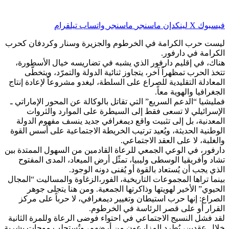
فيسبوك
‫X
لينكدإن
ماسنجر
ماسنجر
واتساب
تيلقرام
ليست حرب الكرامة في الخرطوم والجزيرة وسنار وكردفان كحرب
الكرامة في دارفور.
هناك، في إقليم دارفور الذي يشبه في تضاريسه خيال الأسطورة،
تتخذ الحرب تمظهراً آخر، يتجاوز ثنائية الدولة والتمرّد، ويتخطّى
المعادلة التقليدية للصراع على السلطة، ليغدو مشروعاً لإعادة إنتاج
الجغرافيا والهوية معاً.
فمليشيا “الدعم السريع” التي تقاتل بالوكالة عن المحور الإماراتي ـ
الإسرائيلي لا تسعى فقط إلى السيطرة على الموارد والثروات
المعدنية، بل إلى تثبيت واقع ديمغرافي جديد ينسف مفهوم الدولة
الوطنية الحديثة، ويُعيد ترتيب الخريطة الاجتماعية على أسس القوة
والغلبة، لا على العقد الاجتماعي.
دارفور، في الوعي الجمعي للرعاة القادمين من السهول الممتدة بين
تشاد وأفريقيا الوسطى وليبيا، تمثّل أرض الميعاد، المدى المفتوح
الذي يجب أن يُستعاد بالقوة أو يُفنى دونه الوجود.
بينما تراها المجموعات التاريخية، الفور،الزغاوة والمساليت “المجال
الحيوي” الأخير لهويتها وذاكرتها الجمعية. ومن هنا يتجلى جوهر
الصراع: إنها حرب استيطان وتغيير ديمغرافي، لا حرباً على مركز
القرار أو على قصر الرئاسة في الخرطوم.
لقد فشل النسيج الاجتماعي في احتواء فوضى الرعاة وللمرة الثانية
خلال عقدين، يُطرد المزارعون من أرضهم، وتُستجلب موجات بشرية