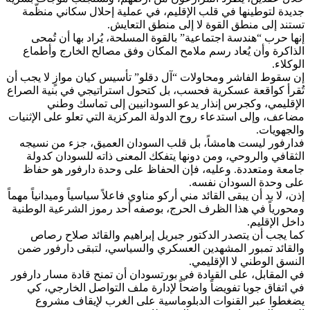
جديدة لتوطينها في قلب الإقليم، في عملية إحلال سكاني منظّمة
تستند إلى منطق القوة لا إلى منطق التعايش.
إنها حرب “هندسة اجتماعية” بالقوة المسلحة، يُراد بها أن تُمحى
الذاكرة وأن يُعاد رسم ملامح المكان وفق مصالح الخارج وأطماع
الوكلاء.
إن سقوط الفاشر ومحاولات “آل دقلو” تأسيس كيان موازٍ لا يجب أن
تُقرأ كواقعة عسكرية فحسب، بل كتحول استراتيجي في بنية الصراع
الإقليمي، وكجرس إنذار يدعو السودانيين إلى تماسك وطني
مضاعف، وإلى استدعاء روح الدولة المركزية التي تعلو على الإثنيات
والجهويات.
فدارفور ليست هامشاً، بل قلب السودان العميق، جزء من نسيجه
الثقافي والروحي، ومن دونها يتفكك المعنى ذاته للسودان كدولة
جامعة ومتعددة. وعليه، فإن الحفاظ على وحدة دارفور هو حفاظ
على وحدة السودان نفسه.
إذن، لا بد أن يبقى القائد مني أركو مناوي فاعلاً سياسياً وميدانياً مهماً
ومحورياً في هذا الظرف الحرج، بوصفه أحد رموز الشرعية الوطنية
داخل الإقليم.
كما يجب أن يتصدر الدكتور جبريل إبراهيم والقائد صلاح رصاص
والقائد تمبور المشهدين العسكري والسياسي، لتبقى دارفور ضمن
النسق الوطني لا الإقليمي.
في المقابل، على القيادة في بورتسودان أن تمنح قادة مسار دارفور
في اتفاق جوبا تفويضاً واضحاً لإدارة ملف التواصل الخارجي، كي
يضغطوا عبر القنوات الدبلوماسية على الغرب لإيقاف مشروع