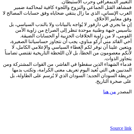
التغيير الديمغرافي وحرب الاستيطان.
فمشاهد القتل الجماعي والنزوح واللجوء كافية لمحاكمة ضمير
الغرب الإنساني، الذي ما زال ينتقي ضحاياه وفق حسابات المصالح لا
وفق معايير الأخلاق.
إن ما يجري في دارفور لا يُواجه بالبيانات ولا بالندب السياسي، بل
بتأسيس جبهة وطنية موحدة تنظر إلى الصراع من زاوية الأمن
القومي، لا من زاوية الخلافات الحزبية أو الحسابات الضيقة.
أخي القائد مني أركو مناوي، يجب أن نتجاوز حساسياتنا الصغيرة،
ويتعين علينا أن نوفر لكم الغطاء السياسي والإعلامي الكامل، لا
لأنكم معصومون من الخطأ، بل لأن اللحظة التاريخية تقتضي تضامناً
يتجاوز الذوات.
فدماء الشهداء الذين سقطوا في الفاشر، من القوات المشتركة ومن
المدنيين هي التي تُعيد اليوم تعريف معنى الكرامة، وتكتب بدمها
خريطة السودان الجديد؛ السودان الذي لا يُرسم على الطاولة، بل
على صخرة التاريخ.
المصدر
من هنا
Source link