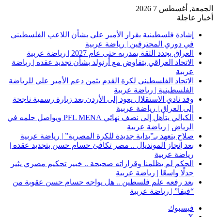
الجمعة, أغسطس 7 2026
أخبار عاجلة
إشادة فلسطينية بقرار الأمير علي بشأن اللاعب الفلسطيني
في دوري المحترفين | رياضة عربية
العراق يجدد الثقة بمدربه حتى عام 2027 | رياضة عربية
الاتحاد العراقي يتفاوض مع أرنولد بشأن تجديد عقده | رياضة
عربية
الاتحاد الفلسطيني لكرة القدم يثمن دعم الأمير علي للرياضة
الفلسطينية | رياضة عربية
وفد نادي الاستقلال يعود إلى الأردن بعد زيارة رسمية ناجحة
إلى العراق | رياضة عربية
الكيالي يتأهل إلى نصف نهائي PFL MENA ويواصل حلمه في
الرياض | رياضة عربية
صلاح يتعهد بـ”بداية جديدة للكرة المصرية” | رياضة عربية
بعد إنجاز المونديال .. مصر تكافئ حسام حسن بتجديد عقده |
رياضة عربية
الحكم لم يظلمنا وقراراته صحيحة .. خبير تحكيم مصري يثير
جدلًا واسعًا | رياضة عربية
بعد رفعه علم فلسطين .. هل يواجه حسام حسن عقوبة من
“فيفا” | رياضة عربية
فيسبوك
‫X