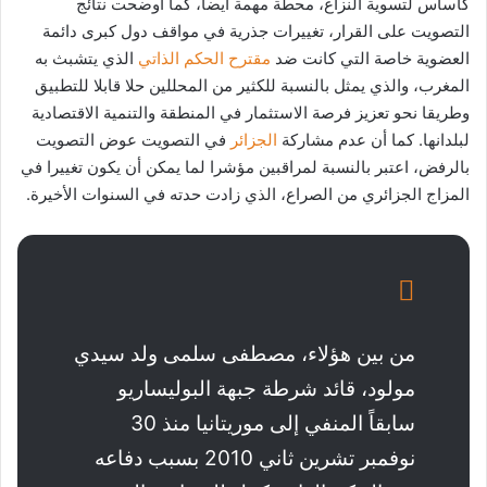
كأساس لتسوية النزاع، محطة مهمة أيضا، كما أوضحت نتائج
التصويت على القرار، تغييرات جذرية في مواقف دول كبرى دائمة
العضوية خاصة التي كانت ضد
مقترح الحكم الذاتي
الذي يتشبث به
المغرب، والذي يمثل بالنسبة للكثير من المحللين حلا قابلا للتطبيق
وطريقا نحو تعزيز فرصة الاستثمار في المنطقة والتنمية الاقتصادية
لبلدانها. كما أن عدم مشاركة
الجزائر
في التصويت عوض التصويت
بالرفض، اعتبر بالنسبة لمراقبين مؤشرا لما يمكن أن يكون تغييرا في
المزاج الجزائري من الصراع، الذي زادت حدته في السنوات الأخيرة.
من بين هؤلاء، مصطفى سلمى ولد سيدي
مولود، قائد شرطة جبهة البوليساريو
سابقاً المنفي إلى موريتانيا منذ 30
نوفمبر تشرين ثاني 2010 بسبب دفاعه