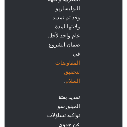
البوليساريو.
وقد تم تمديد
ولايتها لمدة
عام واحد لأجل
ضمان الشروع
في
المفاوضات
لتحقيق
السلام
.
تمديد بعثة
المينورسو
تواكبه تساؤلات
عن جدوى