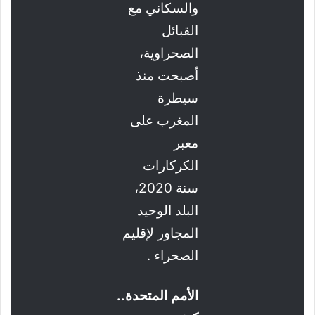
والسكاني مع
القبائل
الصحراوية،
أصبحت منذ
سيطرة
المغرب على
معبر
الكركارات
سنة 2020،
البلد الوحيد
المجاور لإقليم
الصحراء .
الأمم المتحدة..