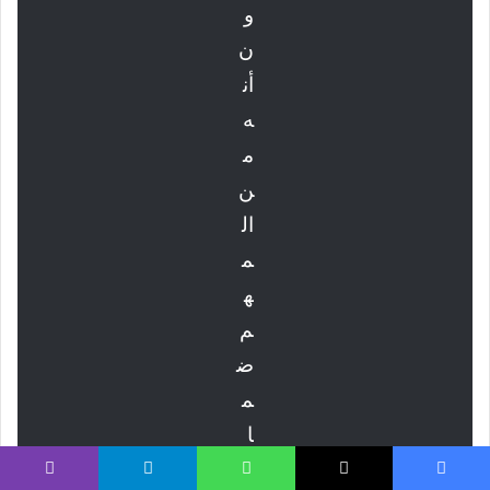
و
ن
أن
ه
م
ن
ال
م
ه
م
ض
م
ا
ن