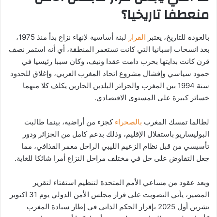
منعطفا تاريخيا؟
بالعودة للتاريخ، يعتبر
القرار
لبنة أساسية لإنهاء نزاع بدأ منذ 1975،
بعد انسحاب إسبانيا التي كانت تستعمر المنطقة، أي أنه استمر نصف
قرن كانت بدايتها بحرب دامت عقدا ونيف، وكان سببا رئيسيا في
جمود سياسي وإفشال مشروع اتحاد المغرب العربي، وإغلاق للحدود
سنة 1994 بين المغرب والجزائر البلدين الجارين يكلف كلا منهما
خسائر كبيرة على المستوى الاقتصادي.
لطالما تمسك المغرب
بالصحراء
كجزء من أراضيه، بينما طالبت
البوليساريو باستقلال الإقليم، وذلك بدعم كامل من الجزائر ودور
تأسيسي من قبل نظام الزعيم الليبي الراحل معمر القذافي، مما
جعل التفاوض على حل في مختلف مراحل النزاع أمرا شائكا للغاية.
وبعد عقود من مساعي الأمم المتحدة لتنظيم استفتاء لتقرير
المصير، يأتي التصويت على قرار مجلس الأمن الدولي يوم 31 اكتوبر
تشرين أول 2025 بإقرار الحكم الذاتي في إطار سيادة المغرب