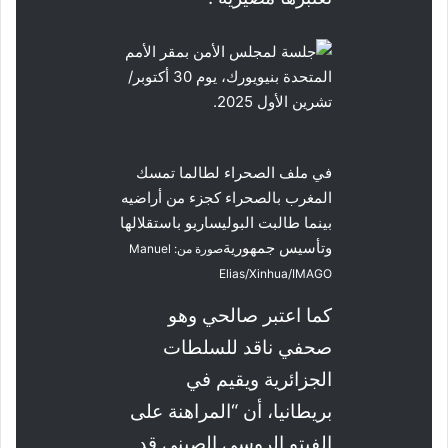
في ملف الصحراء لطالما تمسك
المغرب بالصحراء كجزء من أراضيه
بينما طالبت البوليساريو باستقلالها
وتأسيس جمهورية
صورة من: Manuel
Elias/Xinhua/IMAGO
كما اعتبر صالحي وهو
صحفي ناقد للسلطات
الجزائرية ويقيم في
بريطانيا، أن “المراهنة على
الفيتو الروسي الصيني قد