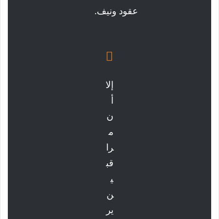
عقود ونيف.
إلا
أ
ن
م
را
قب
ي
ن
ير