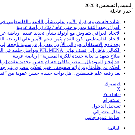
السبت, أغسطس 8 2026
أخبار عاجلة
إشادة فلسطينية بقرار الأمير علي بشأن اللاعب الفلسطيني في 
العراق يجدد الثقة بمدربه حتى عام 2027 | رياضة عربية
الاتحاد العراقي يتفاوض مع أرنولد بشأن تجديد عقده | رياضة عرب
الاتحاد الفلسطيني لكرة القدم يثمن دعم الأمير علي للرياضة ال
وفد نادي الاستقلال يعود إلى الأردن بعد زيارة رسمية ناجحة إلى 
الكيالي يتأهل إلى نصف نهائي PFL MENA ويواصل حلمه في الرياض | رياضة عربية
صلاح يتعهد بـ”بداية جديدة للكرة المصرية” | رياضة عربية
بعد إنجاز المونديال .. مصر تكافئ حسام حسن بتجديد عقده | ري
الحكم لم يظلمنا وقراراته صحيحة .. خبير تحكيم مصري يثير جدلًا
بعد رفعه علم فلسطين .. هل يواجه حسام حسن عقوبة من “فيفا
فيسبوك
‫X
‫YouTube
انستقرام
تسجيل الدخول
مقال عشوائي
إضافة عمود جانبي
القائمة