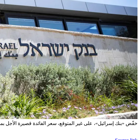
خفّض «بنك إسرائيل»، على غير المتوقع، سعر الفائدة قصيرة الأجل بمقدار 25 نقطة أساس يوم الاثنين، مسجّلاً ثاني خفض متتالٍ، بعد خطوة مماثلة في نوفمبر (تشري