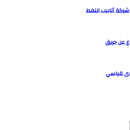
اغ عن حريق
وى قياسي