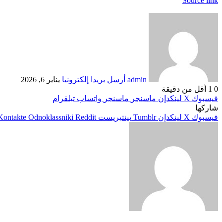
Source link
admin
أرسل بريدا إلكترونيا
يناير 6, 2026
0
1
أقل من دقيقة
فيسبوك
‫X
لينكدإن
ماسنجر
ماسنجر
واتساب
تيلقرام
شاركها
فيسبوك
‫X
لينكدإن
بينتيريست
Odnoklassniki