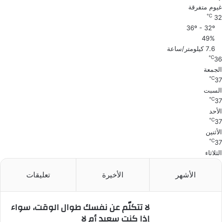
غيوم متفرقة
℃
32
36º - 32º
49%
7.6 كيلومتر/ساعة
℃
36
الجمعة
℃
37
السبت
℃
37
الأحد
℃
37
الأثنين
℃
37
الثلاثاء
الأشهر
الأخيرة
تعليقات
لا تتكلّم عن نفسك طوال الوقت، سواء
إذا كنت سعيد أم لا