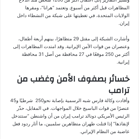
المظاهرات قبل أكثر من أسبوع. وتعتمد “هرانا”، ومقرها
الولايات المتحدة، في تغطيتها على شبكة من النشطاء داخل
إيران.
وأشارت الشبكة إلى مقتل 29 متظاهرًا، بينهم أربعة أطفال،
وعنصران من قوات الأمن الإيرانية. وقد
امتدت المظاهرات
إلى
أكثر من 250 موقعًا في 27 محافظة من أصل 31 محافظة
إيرانية.
خسائر بصفوف الأمن وغضب من
ترامب
وأفادت وكالة فارس شبه الرسمية بإصابة نحو250 شرطيًا و45
عنصرًا من قوات
الباسيج
خلال المواجهات. في المقابل، حذّر
الرئيس الأمريكي
دونالد ترامب
إيران من أن واشنطن “ستتدخل
لإنقاذها” إذا قتلت
طهران
متظاهرين سلميين، ما أثار ردود فعل
غاضبة من النظام الإيراني.