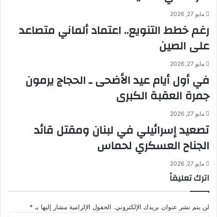
ه
م
مايو 27, 2026
ن
ن
رغم خطط التنويع.. اعتماد ألماني متصاعد
د
ا
ي
ل
على الصين
إ
ر
ل
ق
مايو 27, 2026
ى
ا
في أول أيام عيد الأضحى ـ الحجاج يرمون
أ
ئ
د
ق
جمرة العقبة الكبرى
ن
ت
ى
ف
مايو 27, 2026
م
و
تصعيد إسرائيلي في لبنان ومقتل قائد
س
ق
الجناح العسكري لحماس
ت
إ
و
م
ى
ك
مايو 27, 2026
ف
ا
اترك تعليقاً
ي
ن
1
ا
1
ت
لن يتم نشر عنوان بريدك الإلكتروني.
الحقول الإلزامية مشار إليها بـ
*
ش
ه