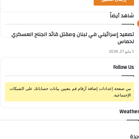
ط
ن
شاهد أيضاً
ا
ع
إ
ي
غ
تصعيد إسرائيلي في لبنان ومقتل قائد الجناح العسكري
ل
لحماس
ا
ق
مايو 27, 2026
Follow Us
من صفحة إعدادات إضافة أرقام قم بتعيين بيانات حساباتك على الشبكات
الإجتماعية.
Weather
جدة