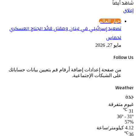
شاهد أيضاً
إغلاق
أخبار العالم
تصعيد إسرائيلي في لبنان ومقتل قائد الجناح العسكري
لحماس
مايو 27, 2026
Follow Us
من صفحة إعدادات إضافة أرقام قم بتعيين بيانات حساباتك
على الشبكات الإجتماعية.
Weather
جدة
غيوم متفرقة
℃
31
36º - 31º
57%
4.12 كيلومتر/ساعة
℃
36