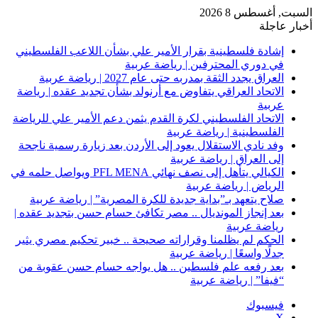
السبت, أغسطس 8 2026
أخبار عاجلة
إشادة فلسطينية بقرار الأمير علي بشأن اللاعب الفلسطيني
في دوري المحترفين | رياضة عربية
العراق يجدد الثقة بمدربه حتى عام 2027 | رياضة عربية
الاتحاد العراقي يتفاوض مع أرنولد بشأن تجديد عقده | رياضة
عربية
الاتحاد الفلسطيني لكرة القدم يثمن دعم الأمير علي للرياضة
الفلسطينية | رياضة عربية
وفد نادي الاستقلال يعود إلى الأردن بعد زيارة رسمية ناجحة
إلى العراق | رياضة عربية
الكيالي يتأهل إلى نصف نهائي PFL MENA ويواصل حلمه في
الرياض | رياضة عربية
صلاح يتعهد بـ”بداية جديدة للكرة المصرية” | رياضة عربية
بعد إنجاز المونديال .. مصر تكافئ حسام حسن بتجديد عقده |
رياضة عربية
الحكم لم يظلمنا وقراراته صحيحة .. خبير تحكيم مصري يثير
جدلًا واسعًا | رياضة عربية
بعد رفعه علم فلسطين .. هل يواجه حسام حسن عقوبة من
“فيفا” | رياضة عربية
فيسبوك
‫X