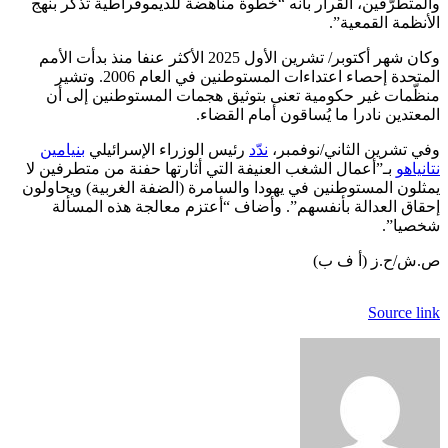
والمتطرّفين، القرار بأنه “خطوة مناهضة للديموقراطية تذكّر بنهج
الأنظمة القمعية”.
وكان شهر أكتوبر/ تشرين الأول 2025 الأكثر عنفا منذ بدأت الأمم
المتحدة إحصاء اعتداءات المستوطنين في العام 2006. وتشير
منظّمات غير حكومية تعنى بتوثيق هجمات المستوطنين إلى أن
المعتدين نادرا ما يُساقون أمام القضاء.
وفي تشرين الثاني/نوفمبر،
ندّد
رئيس الوزراء الإسرائيلي
بنيامين
نتانياهو
بـ”أعمال الشغب العنيفة التي أثارتها حفنة من متطرفين لا
يمثلون المستوطنين في يهودا والسامرة (الضفة الغربية) ويحاولون
إحقاق العدالة بأنفسهم”. وأضاف “أعتزم معالجة هذه المسألة
شخصيا”.
ص.ش/ح.ز (أ ف ب)
Source link