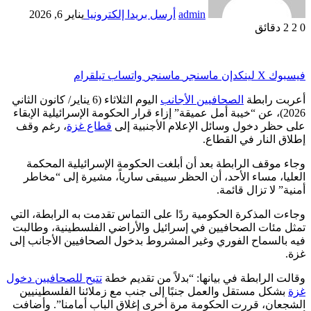
admin
أرسل بريدا إلكترونيا
يناير 6, 2026
0
2
2 دقائق
فيسبوك
‫X
لينكدإن
ماسنجر
ماسنجر
واتساب
تيلقرام
أعربت رابطة
الصحافيين الأجانب
اليوم الثلاثاء (6 يناير/ كانون الثاني
2026)، عن “خيبة أمل عميقة” إزاء قرار الحكومة الإسرائيلية الإبقاء
على حظر دخول وسائل الإعلام الأجنبية إلى
قطاع غزة
، رغم وقف
إطلاق النار في القطاع.
وجاء موقف الرابطة بعد أن أبلغت الحكومة الإسرائيلية المحكمة
العليا، مساء الأحد، أن الحظر سيبقى سارياً، مشيرة إلى “مخاطر
أمنية” لا تزال قائمة.
وجاءت المذكرة الحكومية ردًا على التماس تقدمت به الرابطة، التي
تمثل مئات الصحافيين في إسرائيل والأراضي الفلسطينية، وطالبت
فيه بالسماح الفوري وغير المشروط بدخول الصحافيين الأجانب إلى
غزة.
وقالت الرابطة في بيانها: “بدلاً من تقديم خطة
تتيح للصحافيين دخول
غزة
بشكل مستقل والعمل جنبًا إلى جنب مع زملائنا الفلسطينيين
الشجعان، قررت الحكومة مرة أخرى إغلاق الباب أمامنا”. وأضافت