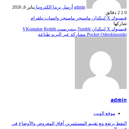
admin
أرسل بريدا إلكترونيا
يناير 6, 2026
0
2
2 دقائق
فيسبوك
‫X
لينكدإن
ماسنجر
ماسنجر
واتساب
تيلقرام
شاركها
فيسبوك
‫X
لينكدإن
بينتيريست
Odnoklassniki
‫Pocket
مشاركة عبر البريد
طباعة
admin
موقع الويب
النفط يرتفع مع تقييم المستثمرين آفاق المعروض والأوضاع في
فنزويلا