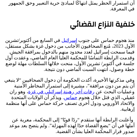
أن استمرار الحظر يمثل انتهاكًا لمبادئ حرية التعبير وحق الجمهور
في المعرفة.
خلفية النزاع القضائي
منذ هجوم حماس على جنوب
إسرائيل
في السابع من أكتوبر/تشرين
الأول 2023، مُنع الصحافيون الأجانب من دخول غزة بشكل مستقل،
فيما سمحت إسرائيل لعدد محدود منهم بالدخول بمرافقة الجيش.
وقدمت الرابطة التماسًا للمحكمة العليا العام الماضي، وعقدت أول
جلسة في أكتوبر/ تشرين الأول، منحت خلالها السلطات مهلة لوضع
خطة وصول، انتهت السبت الماضي دون نتيجة.
وفي مذكرتها الأخيرة، أكدت الحكومة أن دخول الصحافيين “لا ينبغي
أن يتم من دون مرافقة”، مشيرة إلى استمرار المخاطر الأمنية
وعمليات البحث عن
رفات آخر رهينة إسرائيلي في غزة
، وهو ران
غفيلي، الذي قتل خلال هجوم
حماس
. ويذكر أن
الولايات المتحدة
والاتحاد الأوروبي ودول أخرى تصنف حركة حماس على أنها منظمة
إرهابية.
وأعلنت الرابطة أنها ستقدم “ردًا قويًا” إلى المحكمة، معربة عن
أملها في أن “يضع القضاة حدًا لهذه المهزلة”. ولم يتضح بعد موعد
صدور قرار المحكمة العليا بشأن القضية.