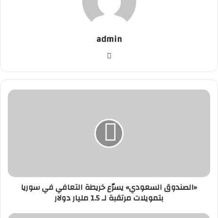
admin
موق
ع
الوي
ب
«
ا
ل
ص
ن
د
و
ق
ا
«الصندوق السعودي» يسرّع خريطة التعافي في سوريا
ل
بتمويلات مرتقبة لـ 1.5 مليار دولار
س
ع
و