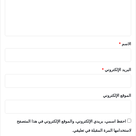
1
ل
ع
.
م
5
ل
ي
م
ة
ي
ل
–
ق
ي
D
ا
W
*
الاسم
*
ر
–
د
2
و
0
ل
2
البريد الإلكتروني
*
ا
6
ر
/
1
/
الموقع الإلكتروني
7
احفظ اسمي، بريدي الإلكتروني، والموقع الإلكتروني في هذا المتصفح
لاستخدامها المرة المقبلة في تعليقي.