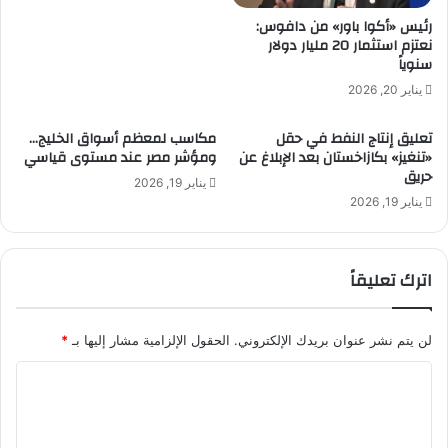
س
ط
رئيس «أكوا باور» من دافوس:
و
و
نعتزم استثمار 20 مليار دولار
ر
ل
سنوياً
ي
ا
يناير 20, 2026
ا
ن
ب
ق
تعليق إنتاج النفط في حقل
مكاسب لمعظم أسواق الخليج…
ت
ط
«تنغيز» بكازاخستان بعد الإبلاغ عن
ومؤشر مصر عند مستوى قياسي
م
ا
حريق
و
ع
يناير 19, 2026
ي
يناير 19, 2026
م
ل
ن
ا
ذ
ت
ا
اترك تعليقاً
م
ل
ر
ح
ت
ر
لن يتم نشر عنوان بريدك الإلكتروني.
الحقول الإلزامية مشار إليها بـ
*
ق
ب
ب
ا
ا
ة
ل
ل
ل
ع
ـ
ا
ت