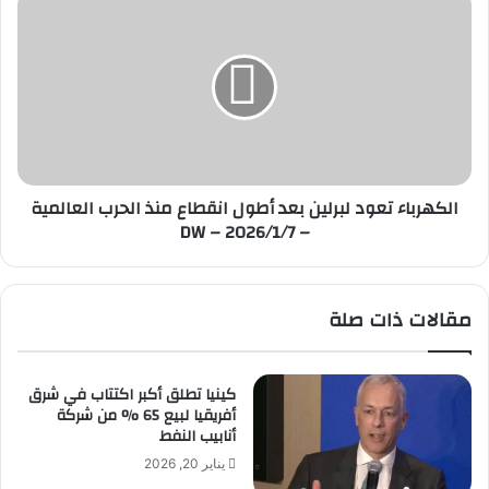
ا
د
ل
ي
ك
»
ه
ي
ر
س
ب
رّ
ا
ع
ء
خ
ت
الكهرباء تعود لبرلين بعد أطول انقطاع منذ الحرب العالمية
ر
ع
– DW – 2026/1/7
ي
و
ط
د
ة
ل
ا
ب
مقالات ذات صلة
ل
ر
ت
ل
ع
ي
ا
ن
كينيا تطلق أكبر اكتتاب في شرق
ف
أفريقيا لبيع 65 % من شركة
ب
أنابيب النفط
ي
ع
ف
د
يناير 20, 2026
ي
أ