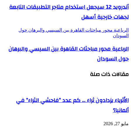
أندرويد 12 سيجعل استخدام متاجر التطبيقات التابعة
لجهات خارجية أسهل
الرباعية محور مباحثات القاهرة بين السيسي والبرهان حول
السودان
الرباعية محور مباحثات القاهرة بين السيسي والبرهان
حول السودان
مقالات ذات صلة
الأثرياء يزدادون ثراء … كم عدد “فاحشي الثراء” في
ألمانيا؟
مايو 27, 2026