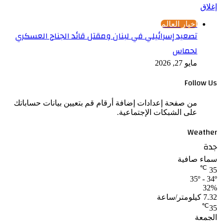
إغلاق
أخبار العالم
تصعيد إسرائيلي في لبنان ومقتل قائد الجناح العسكري
لحماس
مايو 27, 2026
Follow Us
من صفحة إعدادات إضافة أرقام قم بتعيين بيانات حساباتك
على الشبكات الإجتماعية.
Weather
جدة
سماء صافية
℃
35
35º - 34º
32%
7.32 كيلومتر/ساعة
℃
35
الجمعة