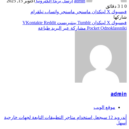
admin
أرسل بريدا إلكترونيا
أكتوبر 15, 2025
0
1
3 دقائق
فيسبوك
‫X
لينكدإن
ماسنجر
ماسنجر
واتساب
تيلقرام
شاركها
فيسبوك
‫X
لينكدإن
بينتيريست
Odnoklassniki
‫Pocket
مشاركة عبر البريد
طباعة
admin
موقع الويب
أندرويد 12 سيجعل استخدام متاجر التطبيقات التابعة لجهات خارجية
أسهل