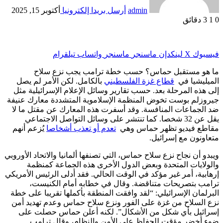
admin
أرسل بريدا إلكترونيا
أكتوبر 15, 2025
0
1
3 دقائق
فيسبوك
‫X
لينكدإن
ماسنجر
ماسنجر
واتساب
تيلقرام
ما هو مستقبل حماس؟ حسب خطة ترامب يجب نزع سلاح
الميليشيا في
قطاع غزة الفلسطيني
بالكامل. لكن الأمر لم يصل
إلى هذه المرحلة بعد. حسب تقارير وسائل الإعلام الإسرائيلية مثل
جيروزلم بوست تخوض المنظمة الإسلاموية المتشددة معارك عنيفة
ضد الجماعات المنافسة. وقد أسفرت هذه المعارك عن مقتل ما لا
يقل عن 32 شخصا. كما تنتشر على وسائل التواصل الاجتماعي
مقاطع فيديو تظهر حماس وهي
تعدم أو تعذب أشخاصا
يُزعم أنهم
متعاونون مع إسرائيل.
ويبدو أن نجاح نزع سلاح حماس، التي تصنفها ألمانيا والاتحاد الأوروبي
والولايات المتحدة وبعض الدول الأخرى هذه الجماعة كمنظمة
إرهابية، أمر غير مؤكد في الوقت الحالي. فقد أدلى الرئيس الأمريكي
ترامب بتصريحات متناقضة. وقال في خطابه أمام الكنيست،
البرلمان الإسرائيلي: “لقد وافقت المنطقة بأكملها تقريبا على خطة
نزع السلاح من غزة على الفور ونزع سلاح حماس وعدم تهديد أمن
إسرائيل بأي شكل من الأشكال”. لكنه أعلن
حماس حصلت على
ضوء أخضر مؤقت للحفاظ على الأمن والنظام،
وقال ترامب