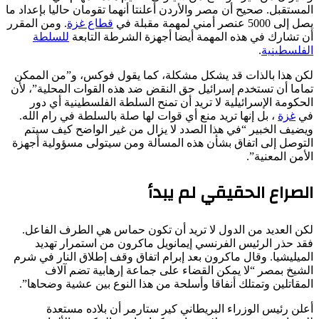
المستقبل. صحيح أن مصر والأردن أعلنتا أنهما تقومان حاليا بإعداد ما
يصل إلى 5000 عنصر أمني لمهمة مقبلة في
قطاع غزة
. ومن المقرر
أن تشارك في هذه المهمة أيضا أجهزة الشرطة التابعة
للسلطة
الفلسطينية
.
لكن هذا بالذات قد يشكل مشكلة، كما يقول فوكس، و”من الممكن
تماما أن تستخدم إسرائيل حق النقض ضد هذه القوات المحلية”، لأن
الحكومة الإسرائيلية لا تريد أن تمنح السلطة الفلسطينية أي دور
في
غزة
، بل إنها تريد منع أي قوات لها صلة بالسلطة في رام الله.
ويضيف الخبير “في هذا الصدد لا يزال من غير الواضح كيف سيتم
التوصل إلى اتفاق بشأن هذه المسألة ومن سيتولى مسؤولية أجهزة
الأمن المعنية”.
الصراع الحقيقي لم يبدأ
لكن العديد من الدول لا تريد أن تكون حماس هي الطرف الفاعل.
فقد حذر الرئيس الفرنسي إيمانويل ماكرون من استمرار تهديد
الميليشيا. وقال ماكرون بعد إبرام اتفاق وقف إطلاق النار في شرم
الشيخ بمصر “لا يمكن القضاء على جماعة إرهابية تضم آلاف
المقاتلين وتمتلك أنفاقا وأسلحة من هذا النوع بين عشية وضحاها”.
أعلن رئيس الوزراء البريطاني كير ستارمر أن بلاده مستعدة