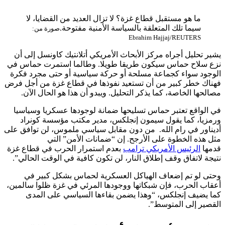
ما هو مستقبل قطاع غزة؟ لا تزال العديد من القضايا، لا
سيما تلك المتعلقة بالسياسة الأمنية مفتوحة.
صورة من:
Ebrahim Hajjaj/REUTERS
يشير تحليل أجراه مركز الأبحاث الأمريكي أتلانتيك كاونسل إلى أن
نزع سلاح حماس سيكون طريقا طويلا. وطالما استمرت حماس في
الوجود سواء كجماعة مسلحة أو حركة سياسية أو حتى مجرد فكرة
فهناك خطر كبير من أن تستعيد نفوذها في قطاع غزة من أجل فرض
مصالحها الخاصة، كما يذكر التحليل. ويبدو أن هذا هو الحال الآن.
في الواقع تعتبر حماس تسليحها ضمانة لوجودها عسكريا وسياسيا
ورمزيا، كما يقول سيمون إنجلكس، مدير مكتب مؤسسة كونراد
أديناور في رام الله. من دون مقابل سياسي ملموس، لن توافق على
مثل هذه الخطوة على الأرجح. إن “ضمانات الأمن” التي
قدمها
الرئيس الأمريكي ترامب
بعدم استمرار الحرب في قطاع غزة
نتيجة لاتفاق وقف إطلاق النار، لن تكون كافية في الوقت الحالي”.
وحتى لو تم إضعاف الهياكل العسكرية لحماس بشكل كبير في
أعقاب الحرب، فإن شبكاتها ووجودها المرئي في غزة ظلوا سالمين،
كما يضيف إنجلكس، “وهذا يضمن بقاءها السياسي على المدى
القصير إلى المتوسط”.