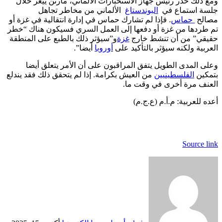
ومع ذلك حذر رئيس جهاز الاستخبارات الألماني، مارتن ييغر خلال
جلسة استماع في
البوندستاغ
الألماني من مخاطر تجاهل
مصالح
حماس
. فإذا لم تشارك حماس في إدارة انتقالية في غزة أو
تم طردها من غزة أو دفعها إلى العمل السري فسيكون هناك “خطر
حقيقي” من أن تنشط خارج
غزة
و”سيؤثر ذلك بالطبع على المنطقة
العربية ولكنه سيؤثر بالتأكيد على
أوروبا
أيضا”.
وعلى المدى الطويل يتفق المراقبون على أن الأمر يتعلق أيضا
بتمكين
الفلسطينيين
من العيش بكرامة. إذا لم يتحقق ذلك فقد يندلع
العنف مرة أخرى في وقت ما.
أعده للعربية: م.أ.م (ع.ج.م)
Source link