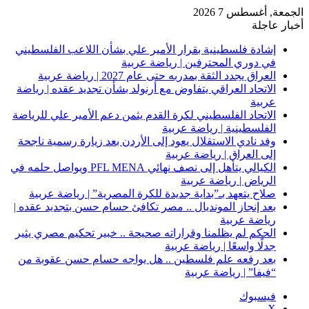
الجمعة, أغسطس 7 2026
أخبار عاجلة
إشادة فلسطينية بقرار الأمير علي بشأن اللاعب الفلسطيني
في دوري المحترفين | رياضة عربية
العراق يجدد الثقة بمدربه حتى عام 2027 | رياضة عربية
الاتحاد العراقي يتفاوض مع أرنولد بشأن تجديد عقده | رياضة
عربية
الاتحاد الفلسطيني لكرة القدم يثمن دعم الأمير علي للرياضة
الفلسطينية | رياضة عربية
وفد نادي الاستقلال يعود إلى الأردن بعد زيارة رسمية ناجحة
إلى العراق | رياضة عربية
الكيالي يتأهل إلى نصف نهائي PFL MENA ويواصل حلمه في
الرياض | رياضة عربية
صلاح يتعهد بـ”بداية جديدة للكرة المصرية” | رياضة عربية
بعد إنجاز المونديال .. مصر تكافئ حسام حسن بتجديد عقده |
رياضة عربية
الحكم لم يظلمنا وقراراته صحيحة .. خبير تحكيم مصري يثير
جدلًا واسعًا | رياضة عربية
بعد رفعه علم فلسطين .. هل يواجه حسام حسن عقوبة من
“فيفا” | رياضة عربية
فيسبوك
‫X