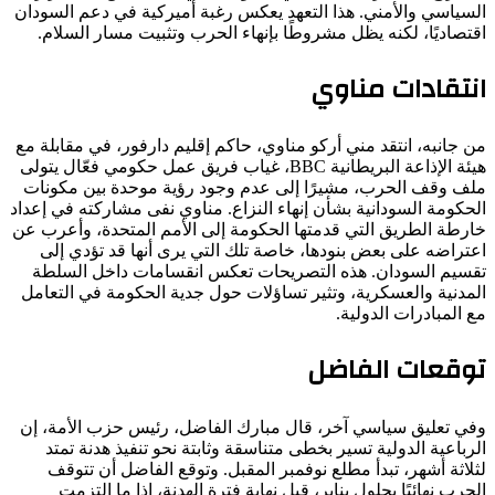
السياسي والأمني. هذا التعهد يعكس رغبة أميركية في دعم السودان
اقتصاديًا، لكنه يظل مشروطًا بإنهاء الحرب وتثبيت مسار السلام.
انتقادات مناوي
من جانبه، انتقد مني أركو مناوي، حاكم إقليم دارفور، في مقابلة مع
هيئة الإذاعة البريطانية BBC، غياب فريق عمل حكومي فعّال يتولى
ملف وقف الحرب، مشيرًا إلى عدم وجود رؤية موحدة بين مكونات
الحكومة السودانية بشأن إنهاء النزاع. مناوي نفى مشاركته في إعداد
خارطة الطريق التي قدمتها الحكومة إلى الأمم المتحدة، وأعرب عن
اعتراضه على بعض بنودها، خاصة تلك التي يرى أنها قد تؤدي إلى
تقسيم السودان. هذه التصريحات تعكس انقسامات داخل السلطة
المدنية والعسكرية، وتثير تساؤلات حول جدية الحكومة في التعامل
مع المبادرات الدولية.
توقعات الفاضل
وفي تعليق سياسي آخر، قال مبارك الفاضل، رئيس حزب الأمة، إن
الرباعية الدولية تسير بخطى متناسقة وثابتة نحو تنفيذ هدنة تمتد
لثلاثة أشهر، تبدأ مطلع نوفمبر المقبل. وتوقع الفاضل أن تتوقف
الحرب نهائيًا بحلول يناير، قبل نهاية فترة الهدنة، إذا ما التزمت