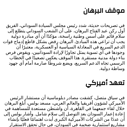
موقف البرهان
في تصريحات حديثة، شدد رئيس مجلس السيادة السوداني، الفريق
أول ركن عبد الفتاح البرهان، على أن الشعب السوداني يتطلع إلى
سلام قائم على أسس وطنية راسخة، مؤكدًا أن أي مبادرة دولية
يجب أن تراعي هذه المبادئ. البرهان رفض بشكل قاطع إدماج قوات
الدعم السريع في المعادلة السياسية أو العسكرية، معتبرًا أن
وجودها في أي تسوية يمثل تجاوزًا لإرادة السودانيين، ويقوض فرص
بناء دولة مدنية مستقرة. هذا الموقف يعكس تصعيدًا في الخطاب
الرسمي تجاه الدعم السريع، ويضع شروطًا صارمة أمام أي جهود
وساطة دولية.
تعهد أميركي
في سياق متصل، كشفت مصادر دبلوماسية أن مستشار الرئيس
الأميركي لشؤون أفريقيا والعالم العربي، مسعد بولس، أبلغ البرهان
خلال لقاء جمعهما في القاهرة، أن واشنطن مستعدة للمساهمة في
إعادة إعمار السودان بعد التوصل إلى سلام شامل. وأشار بولس إلى
أن عددًا من الشركات الأميركية الكبرى أبدت اهتمامًا فعليًا بإنشاء
مشاريع استثمارية ضخمة في السودان، في حال تحقق الاستقرار