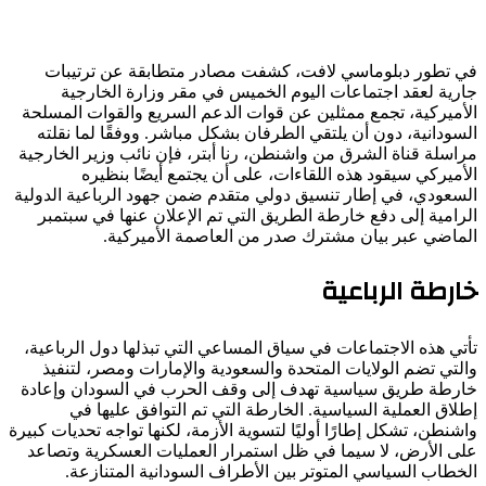
في تطور دبلوماسي لافت، كشفت مصادر متطابقة عن ترتيبات
جارية لعقد اجتماعات اليوم الخميس في مقر وزارة الخارجية
الأميركية، تجمع ممثلين عن قوات الدعم السريع والقوات المسلحة
السودانية، دون أن يلتقي الطرفان بشكل مباشر. ووفقًا لما نقلته
مراسلة قناة الشرق من واشنطن، رنا أبتر، فإن نائب وزير الخارجية
الأميركي سيقود هذه اللقاءات، على أن يجتمع أيضًا بنظيره
السعودي، في إطار تنسيق دولي متقدم ضمن جهود الرباعية الدولية
الرامية إلى دفع خارطة الطريق التي تم الإعلان عنها في سبتمبر
الماضي عبر بيان مشترك صدر من العاصمة الأميركية.
خارطة الرباعية
تأتي هذه الاجتماعات في سياق المساعي التي تبذلها دول الرباعية،
والتي تضم الولايات المتحدة والسعودية والإمارات ومصر، لتنفيذ
خارطة طريق سياسية تهدف إلى وقف الحرب في السودان وإعادة
إطلاق العملية السياسية. الخارطة التي تم التوافق عليها في
واشنطن، تشكل إطارًا أوليًا لتسوية الأزمة، لكنها تواجه تحديات كبيرة
على الأرض، لا سيما في ظل استمرار العمليات العسكرية وتصاعد
الخطاب السياسي المتوتر بين الأطراف السودانية المتنازعة.