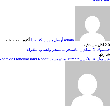
Source link
admin
أرسل بريدا إلكترونيا
أكتوبر 27, 2025
0
2
أقل من دقيقة
فيسبوك
‫X
لينكدإن
ماسنجر
ماسنجر
واتساب
تيلقرام
شاركها
فيسبوك
‫X
لينكدإن
بينتيريست
Odnoklassniki