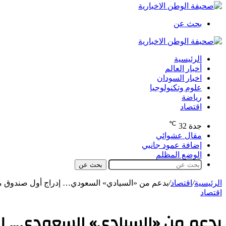
بحث عن
الرئيسية
أخبار العالم
اخبار السودان
علوم وتكنولوجيا
رياضة
اقتصاد
℃
جدة
32
مقال عشوائي
إضافة عمود جانبي
الوضع المظلم
بحث عن
الرئيسية
/
اقتصاد
/
بدعم من «السيادي» السعودي… إدراج أول صندوق 
اقتصاد
بدعم من «السيادي» السعودي… إ